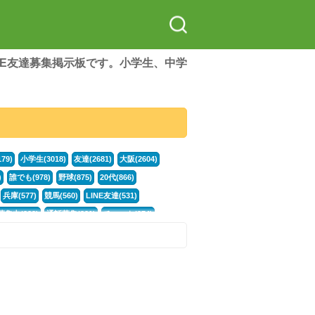
LINE友達募集掲示板です。小学生、中学
79)
小学生(3018)
友達(2681)
大阪(2604)
)
誰でも(978)
野球(875)
20代(866)
兵庫(577)
競馬(560)
LINE友達(531)
集中(382)
通話募集(381)
チャット(374)
門学生(315)
不登校(299)
電話(299)
トーク(299)
246)
イラスト(244)
カラオケ(243)
78)
スポーツ(177)
韓国(176)
雑談グル(176)