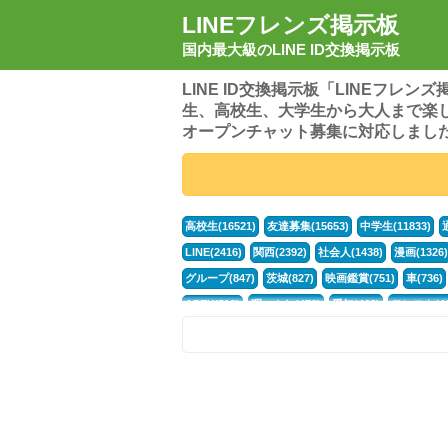
LINEフレンズ掲示板
国内最大級のLINE ID交換掲示板
LINE ID交換掲示板「LINEフレ
生、高校生、大学生から大人まで楽
オープンチャット募集に対応しまし
高校生(16521)
友達募集(15653)
中学生(11833)
LINE(2416)
関西(2392)
社会人(1438)
漫画(1326)
グループ(847)
茨城(827)
映画鑑賞(751)
車(736)
APEX(519)
暇つぶし(476)
愛知(468)
モンスト(46
男(370)
話し相手(363)
歌い手(361)
勉強(361)
ポケモン(298)
オタク(276)
話し相手募集(268)
高
中高生(226)
原神(218)
中3(206)
第五人格(200)
パズドラ(172)
Switch(168)
趣味(164)
40代(164)