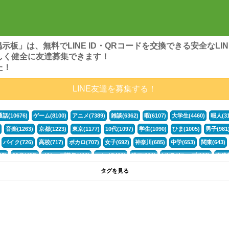
ンズ掲示板」は、無料でLINE ID・QRコードを交換できる安全な
しく健全に友達募集できます！
た！
LINE友達を募集する！
通話(10676)
ゲーム(8100)
アニメ(7389)
雑談(6362)
暇(6107)
大学生(4460)
暇人(31
音楽(1263)
京都(1223)
東京(1177)
10代(1097)
学生(1090)
ひま(1005)
男子(981
バイク(726)
高校(717)
ボカロ(707)
女子(692)
神奈川(685)
中学(653)
関東(643)
5)
30代(433)
グループ募集(412)
マンガ(401)
映画(396)
LINEグループ(388)
友達募
暇電(349)
千葉(336)
北海道(322)
フォートナイト(320)
荒野行動(319)
埼玉(318)
専
タグを見る
3(265)
JK(263)
福岡(260)
プロセカ(260)
腐女子(253)
かまちょ(246)
雑談グループ(
ps4(189)
料理(187)
アニメ好き(184)
マイクラ(181)
LINE通話(180)
LINE友達募集(1
声優(159)
サッカー(159)
モンハン(158)
相談(155)
すべてのタグを見る