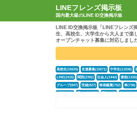
LINEフレンズ掲示板
国内最大級のLINE ID交換掲示板
LINE ID交換掲示板「LINEフレ
生、高校生、大学生から大人まで楽
オープンチャット募集に対応しまし
高校生(16525)
友達募集(15671)
中学生(11836)
LINE(2416)
関西(2392)
社会人(1442)
漫画(1326)
グループ(847)
茨城(827)
映画鑑賞(752)
車(736)
APEX(519)
暇つぶし(476)
愛知(468)
モンスト(46
男(370)
話し相手(364)
歌い手(361)
勉強(361)
ポケモン(298)
オタク(277)
話し相手募集(268)
高
中高生(226)
原神(219)
中3(206)
第五人格(200)
パズドラ(172)
Switch(168)
趣味(164)
40代(164)