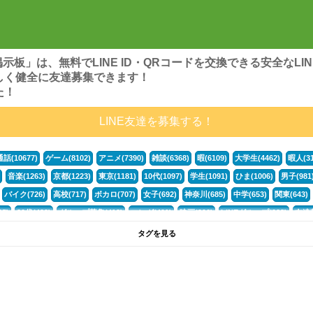
ンズ掲示板」は、無料でLINE ID・QRコードを交換できる安全な
しく健全に友達募集できます！
た！
LINE友達を募集する！
通話(10677)
ゲーム(8102)
アニメ(7390)
雑談(6368)
暇(6109)
大学生(4462)
暇人(31
音楽(1263)
京都(1223)
東京(1181)
10代(1097)
学生(1091)
ひま(1006)
男子(981
バイク(726)
高校(717)
ボカロ(707)
女子(692)
神奈川(685)
中学(653)
関東(643)
5)
30代(433)
グループ募集(412)
マンガ(401)
映画(396)
LINEグループ(388)
友達募
暇電(349)
千葉(336)
北海道(322)
フォートナイト(320)
荒野行動(319)
埼玉(318)
専
タグを見る
3(265)
JK(263)
プロセカ(261)
福岡(260)
腐女子(253)
かまちょ(246)
雑談グループ(
ps4(189)
料理(187)
アニメ好き(184)
マイクラ(181)
LINE通話(180)
LINE友達募集(1
サッカー(160)
声優(159)
モンハン(158)
相談(155)
すべてのタグを見る