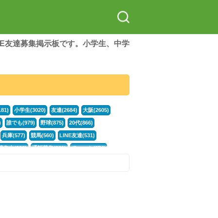
LINE友達募集掲示板です。小学生、中学
81)
小学生(3020)
友達(2684)
大阪(2605)
)
誰でも(979)
野球(875)
20代(866)
兵庫(577)
競馬(560)
LINE友達(531)
集中(382)
通話募集(381)
チャット(374)
門学生(315)
不登校(299)
電話(299)
トーク(299)
246)
カラオケ(245)
イラスト(244)
78)
スポーツ(177)
韓国(176)
雑談グル(176)