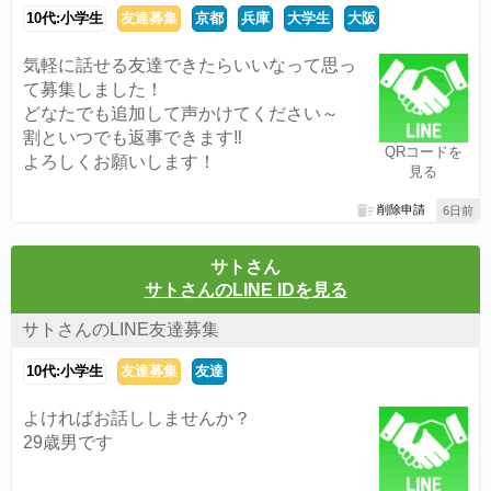
10代:小学生
友達募集
京都
兵庫
大学生
大阪
気軽に話せる友達できたらいいなって思っ
て募集しました！
どなたでも追加して声かけてください～
割といつでも返事できます‼︎
QRコードを
よろしくお願いします！
見る
削除申請
6日前
サトさん
サトさんのLINE IDを見る
サトさんのLINE友達募集
10代:小学生
友達募集
友達
よければお話ししませんか？
29歳男です