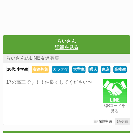
らいさん
詳細を見る
らいさんのLINE友達募集
10代:小学生
友達募集
カラオケ
大学生
暇人
東京
高校生
17の高三です！！仲良くしてください〜
QRコードを
見る
削除申請
1か月前