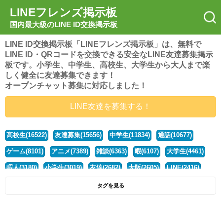
LINEフレンズ掲示板
国内最大級のLINE ID交換掲示板
LINE ID交換掲示板「LINEフレンズ掲示板」は、無料で
LINE ID・QRコードを交換できる安全なLINE友達募集掲示
板です。小学生、中学生、高校生、大学生から大人まで楽
しく健全に友達募集できます！
オープンチャット募集に対応しました！
LINE友達を募集する！
高校生(16522)
友達募集(15656)
中学生(11834)
通話(10677)
ゲーム(8101)
アニメ(7389)
雑談(6363)
暇(6107)
大学生(4461)
暇人(3180)
小学生(3019)
友達(2682)
大阪(2605)
LINE(2416)
関西(2392)
社会人(1439)
漫画(1326)
音楽(1262)
京都(1223)
タグを見る
東京(1178)
10代(1097)
学生(1090)
ひま(1006)
男子(981)
誰でも(979)
野球(875)
20代(866)
グループ(847)
茨城(827)