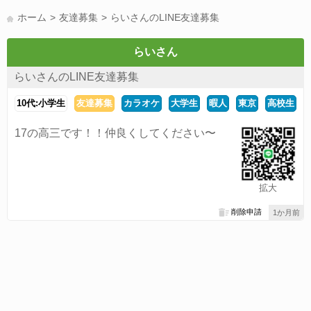
LINE友達募集(178)
スポーツ(177)
韓国(176)
雑談グル(176)
ホーム
友達募集
らいさんのLINE友達募集
パズドラ(172)
Switch(168)
趣味(164)
40代(164)
サッカー(160)
声優(159)
モンハン(158)
相談(155)
すべてのタグを見る
らいさん
らいさんのLINE友達募集
10代:小学生
友達募集
カラオケ
大学生
暇人
東京
高校生
17の高三です！！仲良くしてください〜
拡大
削除申請
1か月前