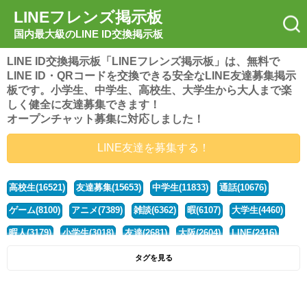
LINEフレンズ掲示板
国内最大級のLINE ID交換掲示板
LINE ID交換掲示板「LINEフレンズ掲示板」は、無料で
LINE ID・QRコードを交換できる安全なLINE友達募集掲示
板です。小学生、中学生、高校生、大学生から大人まで楽
しく健全に友達募集できます！
オープンチャット募集に対応しました！
LINE友達を募集する！
高校生(16521)
友達募集(15653)
中学生(11833)
通話(10676)
ゲーム(8100)
アニメ(7389)
雑談(6362)
暇(6107)
大学生(4460)
暇人(3179)
小学生(3018)
友達(2681)
大阪(2604)
LINE(2416)
関西(2392)
社会人(1437)
漫画(1326)
音楽(1263)
京都(1223)
タグを見る
東京(1177)
10代(1097)
学生(1090)
ひま(1005)
男子(981)
誰でも(978)
野球(875)
20代(866)
グループ(847)
茨城(827)