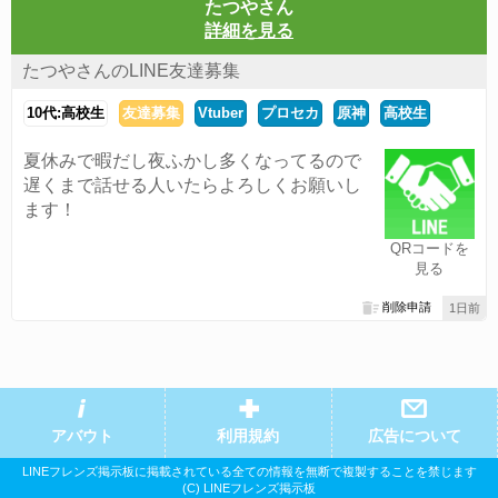
たつやさん
詳細を見る
たつやさんのLINE友達募集
10代:高校生
友達募集
Vtuber
プロセカ
原神
高校生
夏休みで暇だし夜ふかし多くなってるので
遅くまで話せる人いたらよろしくお願いし
ます！
QRコードを
見る
削除申請
1日前
アバウト
利用規約
広告について
LINEフレンズ掲示板に掲載されている全ての情報を無断で複製することを禁じます
(C) LINEフレンズ掲示板