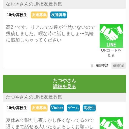
なおきさんのLINE友達募集
10代:高校生
友達募集
友達募集
高2♂です。リアルで友達が全然いないので
投稿しました。暇な時に話しましょ〜気軽
に追加しちゃってください
QRコードを
見る
削除申請
6時間前
たつやさん
詳細を見る
たつやさんのLINE友達募集
10代:高校生
友達募集
Vtuber
ゲーム
高校生
夏休みで暇だし夜ふかし多くなってるので
遅くまで話せる人いたらよろしくお願いし