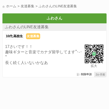
LINE友達募集(178)
スポーツ(177)
韓国(176)
雑談グル(176)
ホーム
友達募集
ふわさんのLINE友達募集
パズドラ(172)
Switch(168)
趣味(164)
40代(164)
声優(159)
サッカー(159)
モンハン(158)
相談(155)
すべてのタグを見る
ふわさん
ふわさんのLINE友達募集
10代:高校生
友達募集
17さいです！！
趣味ギターと音楽でカナダ留学してます՞･֊･
՞
長く続く人いないかなあ
拡大
削除申請
2か月前