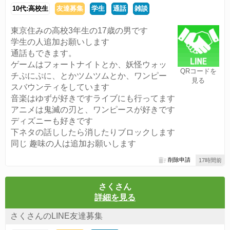
10代:高校生
友達募集
学生
通話
雑談
東京住みの高校3年生の17歳の男です
学生の人追加お願いします
通話もできます。
ゲームはフォートナイトとか、妖怪ウォッ
QRコードを
チぷにぷに、とかツムツムとか、ワンピー
見る
スバウンティをしています
音楽はゆずが好きですライブにも行ってます
アニメは鬼滅の刃と、ワンピースが好きです
ディズニーも好きです
下ネタの話ししたら消したりブロックします
同じ 趣味の人は追加お願いします
削除申請
17時間前
さくさん
詳細を見る
さくさんのLINE友達募集