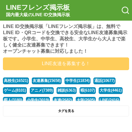
LINEフレンズ掲示板
国内最大級のLINE ID交換掲示板
LINE ID交換掲示板「LINEフレンズ掲示板」は、無料で
LINE ID・QRコードを交換できる安全なLINE友達募集掲示
板です。小学生、中学生、高校生、大学生から大人まで楽
しく健全に友達募集できます！
オープンチャット募集に対応しました！
LINE友達を募集する！
高校生(16521)
友達募集(15658)
中学生(11834)
通話(10677)
ゲーム(8101)
アニメ(7389)
雑談(6363)
暇(6107)
大学生(4461)
暇人(3180)
小学生(3019)
友達(2682)
大阪(2605)
LINE(2416)
関西(2392)
社会人(1439)
漫画(1326)
音楽(1262)
京都(1223)
タグを見る
東京(1178)
10代(1097)
学生(1090)
ひま(1006)
男子(981)
誰でも(979)
野球(875)
20代(866)
グループ(847)
茨城(827)