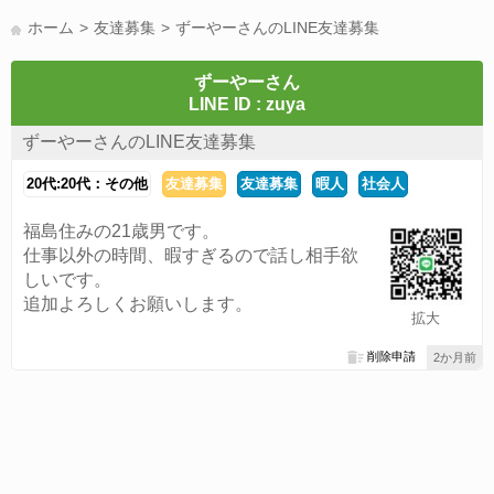
LINE友達募集(178)
スポーツ(177)
韓国(176)
雑談グル(176)
ホーム
友達募集
ずーやーさんのLINE友達募集
パズドラ(172)
Switch(168)
趣味(164)
40代(164)
サッカー(160)
声優(159)
モンハン(158)
相談(155)
すべてのタグを見る
ずーやーさん
LINE ID : zuya
ずーやーさんのLINE友達募集
20代:20代：その他
友達募集
友達募集
暇人
社会人
福島住みの21歳男です。
仕事以外の時間、暇すぎるので話し相手欲
しいです。
追加よろしくお願いします。
拡大
削除申請
2か月前