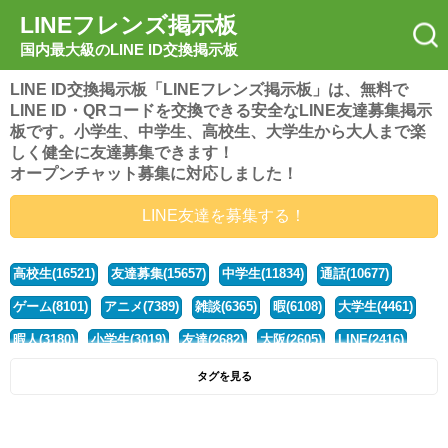
LINEフレンズ掲示板
国内最大級のLINE ID交換掲示板
LINE ID交換掲示板「LINEフレンズ掲示板」は、無料で
LINE ID・QRコードを交換できる安全なLINE友達募集掲示
板です。小学生、中学生、高校生、大学生から大人まで楽
しく健全に友達募集できます！
オープンチャット募集に対応しました！
LINE友達を募集する！
高校生(16521)
友達募集(15657)
中学生(11834)
通話(10677)
ゲーム(8101)
アニメ(7389)
雑談(6365)
暇(6108)
大学生(4461)
暇人(3180)
小学生(3019)
友達(2682)
大阪(2605)
LINE(2416)
関西(2392)
社会人(1439)
漫画(1326)
音楽(1263)
京都(1223)
タグを見る
東京(1178)
10代(1097)
学生(1090)
ひま(1006)
男子(981)
誰でも(979)
野球(875)
20代(866)
グループ(847)
茨城(827)