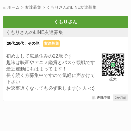
LINE友達募集(178)
スポーツ(177)
韓国(176)
雑談グル(176)
ホーム
友達募集
くもりさんのLINE友達募集
パズドラ(172)
Switch(168)
趣味(164)
40代(164)
サッカー(160)
声優(159)
モンハン(158)
相談(155)
すべてのタグを見る
くもりさん
くもりさんのLINE友達募集
20代:20代：その他
友達募集
初めまして広島住みの22歳です
趣味は映画やアニメ鑑賞とバスケ観戦です
最近運動にもはまってます！
長く続く方募集中ですので気軽に声かけて
拡大
下さい
お返事遅くなっても必ず返します(＞人＜;)
削除申請
2か月前