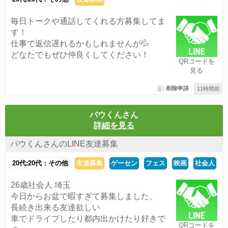
毎日トークや通話してくれる方募集してま
す！
仕事で返信遅れるかもしれませんが💦
どなたでもぜひ仲良くしてください！
QRコードを
見る
削除申請
11時間前
バウくんさん
詳細を見る
バウくんさんのLINE友達募集
20代:20代：その他
友達募集
ゲーセン
フェス
映画
社会人
26歳社会人 埼玉
今日からお盆で暇すぎて募集しました、
長続き出来る友達欲しい
車でドライブしたり都内出かけたり好きで
QRコードを