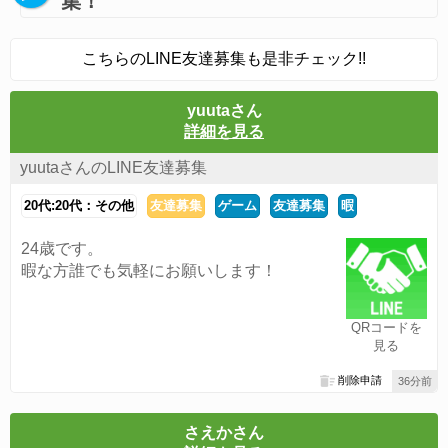
集！
こちらのLINE友達募集も是非チェック!!
yuutaさん
詳細を見る
yuutaさんのLINE友達募集
20代:20代：その他
友達募集
ゲーム
友達募集
暇
24歳です。
暇な方誰でも気軽にお願いします！
QRコードを
見る
削除申請
36分前
さえかさん