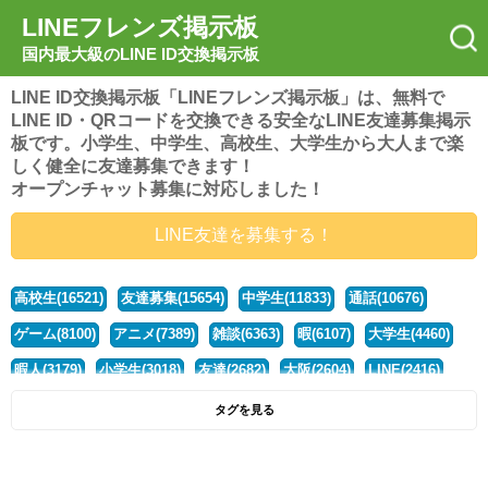
LINEフレンズ掲示板
国内最大級のLINE ID交換掲示板
LINE ID交換掲示板「LINEフレンズ掲示板」は、無料で
LINE ID・QRコードを交換できる安全なLINE友達募集掲示
板です。小学生、中学生、高校生、大学生から大人まで楽
しく健全に友達募集できます！
オープンチャット募集に対応しました！
LINE友達を募集する！
高校生(16521)
友達募集(15654)
中学生(11833)
通話(10676)
ゲーム(8100)
アニメ(7389)
雑談(6363)
暇(6107)
大学生(4460)
暇人(3179)
小学生(3018)
友達(2682)
大阪(2604)
LINE(2416)
関西(2392)
社会人(1438)
漫画(1326)
音楽(1263)
京都(1223)
タグを見る
東京(1177)
10代(1097)
学生(1090)
ひま(1005)
男子(981)
誰でも(978)
野球(875)
20代(866)
グループ(847)
茨城(827)