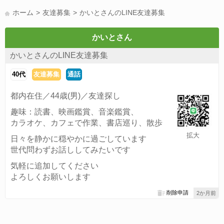
LINE友達募集(178)
スポーツ(177)
韓国(176)
雑談グル(176)
ホーム
友達募集
かいとさんのLINE友達募集
パズドラ(172)
Switch(168)
趣味(164)
40代(164)
声優(159)
サッカー(159)
モンハン(158)
相談(155)
すべてのタグを見る
かいとさん
かいとさんのLINE友達募集
40代
友達募集
通話
都内在住／44歳(男)／友達探し
趣味：読書、映画鑑賞、音楽鑑賞、
カラオケ、カフェで作業、書店巡り、散歩
拡大
日々を静かに穏やかに過ごしています
世代問わずお話ししてみたいです
気軽に追加してください
よろしくお願いします
削除申請
2か月前