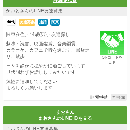
詳細を見る
かいとさんのLINE友達募集
40代
友達募集
通話
関東
関東在住／44歳(男)／友達探し
趣味：読書、映画鑑賞、音楽鑑賞、
カラオケ、カフェで時を過ごす、書店巡
り、散歩
QRコードを
見る
日々を静かに穏やかに過ごしています
世代問わずお話ししてみたいです
気軽に追加してください
よろしくお願いします
削除申請
21時間前
まおさん
まおさんのLINE IDを見る
まおさんのLINE友達募集