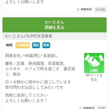
よろしくお願いします
削除申請
2か月前
かいとさん
詳細を見る
かいとさんのLINE友達募集
40代
友達募集
通話
関東
関東在住／44歳(男)／友達探し
趣味：読書、映画鑑賞、音楽鑑賞、
カラオケ、カフェで時を過ごす、書店巡
り、散歩
QRコードを
見る
日々を静かに穏やかに過ごしています
世代問わずお話ししてみたいです
気軽に追加してください
よろしくお願いします！
削除申請
2日前