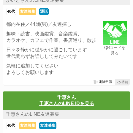
かいとさんのLINE友達募集
40代
友達募集
通話
都内在住／44歳(男)／友達探し
趣味：読書、映画鑑賞、音楽鑑賞、
カラオケ、カフェで作業、書店巡り、散歩
QRコードを
日々を静かに穏やかに過ごしています
見る
世代問わずお話ししてみたいです
気軽に追加してください
よろしくお願いします
削除申請
2か月前
千惠さん
千惠さんのLINE IDを見る
千惠さんのLINE友達募集
40代
友達募集
友達募集