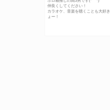
ホロ箱推しの高3男です(*´꒳`*)
仲良くしてください！
カラオケ、音楽を聴くことも大好
ょー！