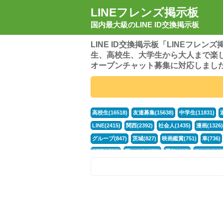
LINEフレンズ掲示板
国内最大級のLINE ID交換掲示板
LINE ID交換掲示板「LINEフレ
生、高校生、大学生から大人まで楽
オープンチャット募集に対応しまし
高校生(16518)
友達募集(15638)
中学生(11831)
LINE(2415)
関西(2392)
社会人(1435)
漫画(1326)
グループ(847)
茨城(827)
映画鑑賞(751)
車(736)
APEX(519)
暇つぶし(476)
愛知(468)
モンスト(46
男(370)
話し相手(363)
歌い手(361)
勉強(361)
電話(299)
トーク(299)
オタク(276)
話し相手募集(
中高生(226)
原神(217)
中3(206)
第五人格(200)
パズドラ(172)
Switch(168)
40代(164)
趣味(163)