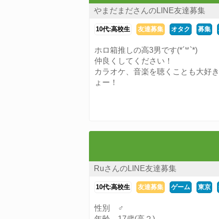
やまだまださんのLINE友達募集
10代:高校生
友達募集
オタク
募集
ホロ箱推しの高3男です(*´꒳`*)
仲良くしてください！
カラオケ、音楽を聴くことも大好
ょー！
RuさんのLINE友達募集
10代:高校生
友達募集
ゲーム
東京
性別 ♂
年齢 17歳(高２)