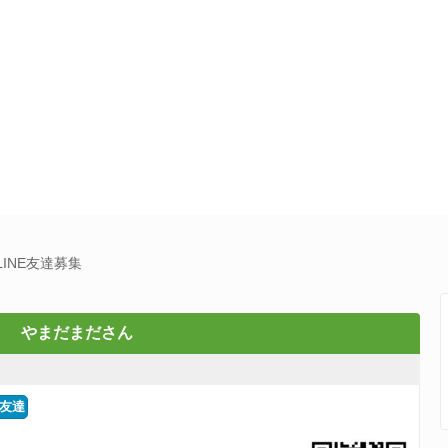
INE友達募集
やまだまださん
友達