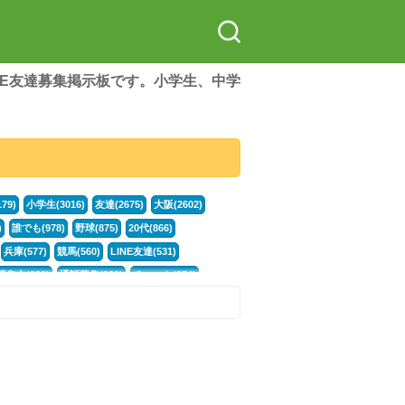
LINE友達募集掲示板です。小学生、中学
79)
小学生(3016)
友達(2675)
大阪(2602)
)
誰でも(978)
野球(875)
20代(866)
兵庫(577)
競馬(560)
LINE友達(531)
集中(382)
通話募集(381)
チャット(374)
門学生(315)
不登校(299)
ポケモン(299)
談グループ(246)
イラスト(244)
カラオケ(243)
78)
スポーツ(177)
韓国(176)
雑談グル(176)