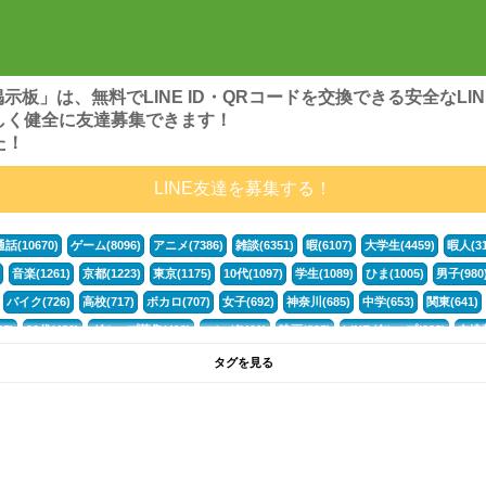
ンズ掲示板」は、無料でLINE ID・QRコードを交換できる安全な
しく健全に友達募集できます！
た！
LINE友達を募集する！
通話(10670)
ゲーム(8096)
アニメ(7386)
雑談(6351)
暇(6107)
大学生(4459)
暇人(31
音楽(1261)
京都(1223)
東京(1175)
10代(1097)
学生(1089)
ひま(1005)
男子(980
バイク(726)
高校(717)
ボカロ(707)
女子(692)
神奈川(685)
中学(653)
関東(641)
5)
30代(432)
グループ募集(412)
マンガ(401)
映画(395)
LINEグループ(388)
友達募
暇電(349)
千葉(336)
北海道(322)
フォートナイト(320)
荒野行動(319)
埼玉(318)
専
タグを見る
268)
高3(265)
JK(263)
福岡(260)
プロセカ(259)
腐女子(253)
かまちょ(246)
雑
ps4(189)
料理(187)
アニメ好き(184)
マイクラ(181)
LINE通話(180)
LINE友達募集(1
声優(159)
サッカー(159)
モンハン(158)
相談(155)
すべてのタグを見る