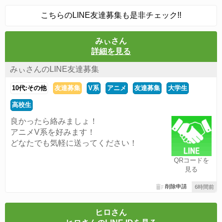
こちらのLINE友達募集も是非チェック!!
みぃさん
詳細を見る
みぃさんのLINE友達募集
10代:その他
友達募集
V系
アニメ
友達募集
大学生
高校生
良かったら絡みましょ！
アニメV系を好みます！
どなたでも気軽に送ってください！
QRコードを
見る
削除申請
6時間前
ヒロさん