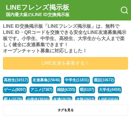
LINEフレンズ掲示板
国内最大級のLINE ID交換掲示板
LINE ID交換掲示板「LINEフレンズ掲示板」は、無料で
LINE ID・QRコードを交換できる安全なLINE友達募集掲示
板です。小学生、中学生、高校生、大学生から大人まで楽
しく健全に友達募集できます！
オープンチャット募集に対応しました！
LINE友達を募集する！
高校生(16517)
友達募集(15646)
中学生(11831)
通話(10672)
ゲーム(8097)
アニメ(7387)
雑談(6355)
暇(6107)
大学生(4459)
暇人(3179)
小学生(3016)
友達(2678)
大阪(2603)
LINE(2416)
関西(2392)
社会人(1437)
漫画(1326)
音楽(1262)
京都(1223)
タグを見る
東京(1176)
10代(1097)
学生(1089)
ひま(1005)
男子(981)
誰でも(978)
野球(875)
20代(866)
グループ(847)
茨城(827)