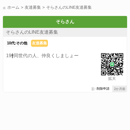
LINE友達募集(178)
スポーツ(177)
韓国(176)
雑談グル(176)
ホーム
友達募集
そらさんのLINE友達募集
パズドラ(172)
Switch(168)
40代(164)
趣味(163)
声優(159)
サッカー(159)
モンハン(158)
相談(155)
すべてのタグを見る
そらさん
そらさんのLINE友達募集
10代:その他
友達募集
19🚹同世代の人、仲良くしましょー
拡大
削除申請
2か月前