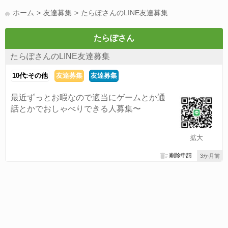
LINE友達募集(178)
スポーツ(177)
韓国(176)
雑談グル(176)
ホーム
友達募集
たらぽさんのLINE友達募集
パズドラ(172)
Switch(168)
趣味(164)
40代(164)
サッカー(160)
声優(159)
モンハン(158)
相談(155)
すべてのタグを見る
たらぽさん
たらぽさんのLINE友達募集
10代:その他
友達募集
友達募集
最近ずっとお暇なので適当にゲームとか通
話とかでおしゃべりできる人募集〜
拡大
削除申請
3か月前