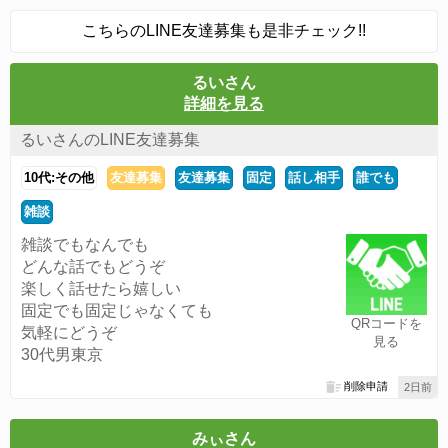
こちらのLINE友達募集も是非チェック!!
るいさん
詳細を見る
るいさんのLINE友達募集
10代:その他
友達募集
友達募集
固定
話し相手
誰でも
雑談
雑談でもなんでも
どんな話でもどうぞ
楽しく話せたら嬉しい
固定でも固定じゃなくても
QRコードを
気軽にどうぞ
見る
30代男東京
削除申請
2日前
みぃさん