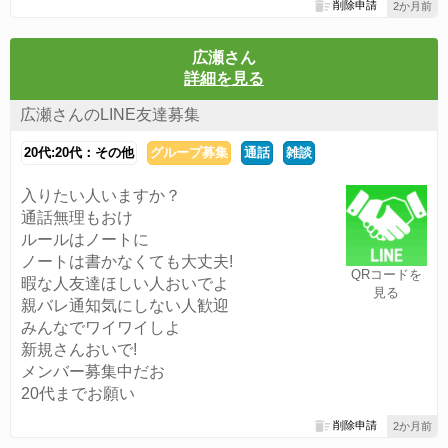
削除申請
2か月前
広瀬さん
詳細を見る
広瀬さんのLINE友達募集
20代:20代：その他
グループ募集
通話
雑談
入りたい人いますか？
通話無理もおけ
ルールはノートに
ノートは書かなくても大丈夫!
QRコードを
暇な人友達ほしい人おいでよ
見る
親バレ通知気にしない人歓迎
みんなでワイワイしよ
新規さんおいで!
メンバー募集中だお
20代までお願い
削除申請
2か月前