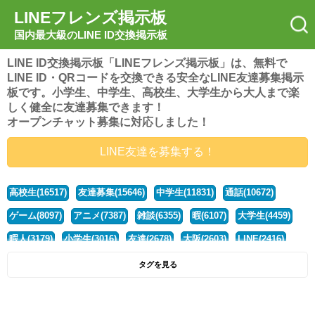
LINEフレンズ掲示板
国内最大級のLINE ID交換掲示板
LINE ID交換掲示板「LINEフレンズ掲示板」は、無料で
LINE ID・QRコードを交換できる安全なLINE友達募集掲示
板です。小学生、中学生、高校生、大学生から大人まで楽
しく健全に友達募集できます！
オープンチャット募集に対応しました！
LINE友達を募集する！
高校生(16517)
友達募集(15646)
中学生(11831)
通話(10672)
ゲーム(8097)
アニメ(7387)
雑談(6355)
暇(6107)
大学生(4459)
暇人(3179)
小学生(3016)
友達(2678)
大阪(2603)
LINE(2416)
関西(2392)
社会人(1437)
漫画(1326)
音楽(1262)
京都(1223)
タグを見る
東京(1176)
10代(1097)
学生(1089)
ひま(1005)
男子(981)
誰でも(978)
野球(875)
20代(866)
グループ(847)
茨城(827)