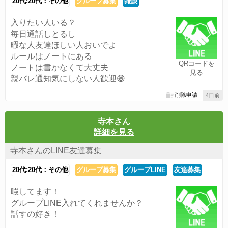
20代:20代：その他
グループ募集
雑談
入りたい人いる？
毎日通話しとるし
暇な人友達ほしい人おいでよ
ルールはノートにある
QRコードを
ノートは書かなくて大丈夫
見る
親バレ通知気にしない人歓迎😁
削除申請
4日前
寺本さん
詳細を見る
寺本さんのLINE友達募集
20代:20代：その他
グループ募集
グループLINE
友達募集
暇してます！
グループLINE入れてくれませんか？
話すの好き！