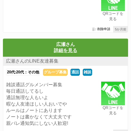
QRコードを
見る
削除申請
5か月前
広瀬さん
詳細を見る
広瀬さんのLINE友達募集
20代:20代：その他
グループ募集
通話
雑談
雑談通話グルメンバー募集
毎日通話してるし
通話無理な人もいよ
暇な人友達ほしい人おいでや
QRコードを
ルールはノートにあります
見る
ノートは書かなくて大丈夫です
親バレ通知気にしない人歓迎!