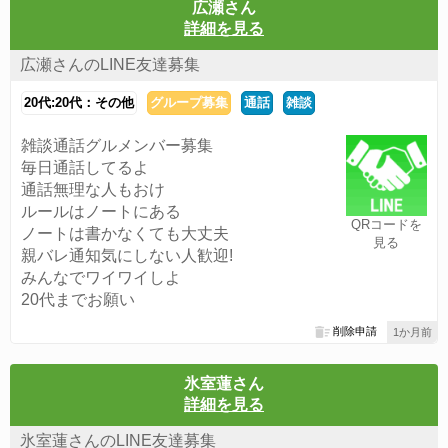
広瀬さん
詳細を見る
広瀬さんのLINE友達募集
20代:20代：その他
グループ募集
通話
雑談
雑談通話グルメンバー募集
毎日通話してるよ
通話無理な人もおけ
ルールはノートにある
QRコードを
ノートは書かなくても大丈夫
見る
親バレ通知気にしない人歓迎!
みんなでワイワイしよ
20代までお願い
削除申請
1か月前
氷室蓮さん
詳細を見る
氷室蓮さんのLINE友達募集