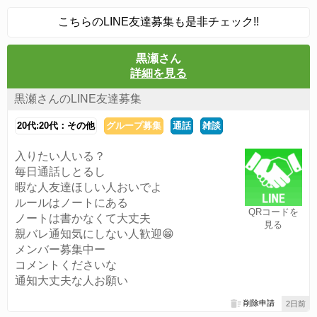
こちらのLINE友達募集も是非チェック!!
黒瀬さん
詳細を見る
黒瀬さんのLINE友達募集
20代:20代：その他
グループ募集
通話
雑談
入りたい人いる？
毎日通話しとるし
暇な人友達ほしい人おいでよ
ルールはノートにある
QRコードを
ノートは書かなくて大丈夫
見る
親バレ通知気にしない人歓迎😁
メンバー募集中ー
コメントくださいな
通知大丈夫な人お願い
削除申請
2日前