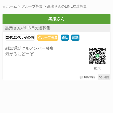
LINE友達募集(178)
スポーツ(177)
韓国(176)
雑談グル(176)
ホーム
グループ募集
黒瀬さんのLINE友達募集
パズドラ(172)
Switch(168)
40代(164)
趣味(163)
声優(159)
サッカー(159)
モンハン(158)
相談(155)
すべてのタグを見る
黒瀬さん
黒瀬さんのLINE友達募集
20代:20代：その他
グループ募集
通話
雑談
雑談通話グルメンバー募集
気がるにどーぞ
拡大
削除申請
5か月前