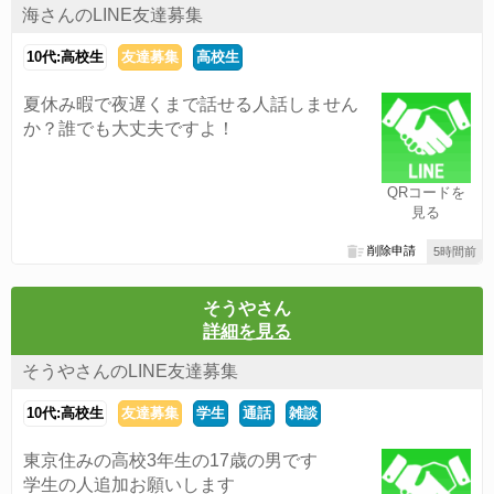
海さんのLINE友達募集
10代:高校生
友達募集
高校生
夏休み暇で夜遅くまで話せる人話しません
か？誰でも大丈夫ですよ！
QRコードを
見る
削除申請
5時間前
そうやさん
詳細を見る
そうやさんのLINE友達募集
10代:高校生
友達募集
学生
通話
雑談
東京住みの高校3年生の17歳の男です
学生の人追加お願いします