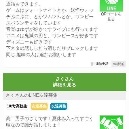
通話もできます。
ゲームはフォートナイトとか、妖怪ウォッ
QRコードを
チぷにぷに、とかツムツムとか、ワンピー
見る
スバウンティをしています
音楽はゆずが好きですライブにも行ってます
アニメは鬼滅の刃と、ワンピースが好きです
ディズニーも好きです
下ネタの話ししたら消したりブロックします
同じ 趣味の人は追加お願いします
削除申請
9時間前
さくさん
詳細を見る
さくさんのLINE友達募集
10代:高校生
友達募集
友達募集
高二男子のさくです！夏休み入ってすごく
暇なので誰か話しましょ！