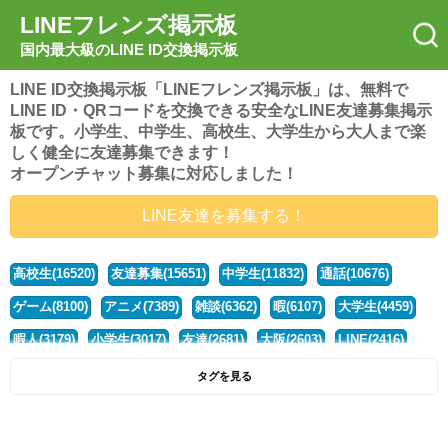
LINEフレンズ掲示板
国内最大級のLINE ID交換掲示板
LINE ID交換掲示板「LINEフレンズ掲示板」は、無料で
LINE ID・QRコードを交換できる安全なLINE友達募集掲示
板です。小学生、中学生、高校生、大学生から大人まで楽
しく健全に友達募集できます！
オープンチャット募集に対応しました！
LINE友達を募集する！
高校生(16520)
友達募集(15651)
中学生(11832)
通話(10676)
ゲーム(8100)
アニメ(7389)
雑談(6362)
暇(6107)
大学生(4459)
暇人(3179)
小学生(3017)
友達(2681)
大阪(2603)
LINE(2416)
関西(2392)
社会人(1437)
漫画(1326)
音楽(1262)
京都(1223)
タグを見る
東京(1177)
10代(1097)
学生(1090)
ひま(1005)
男子(981)
誰でも(978)
野球(875)
20代(866)
グループ(847)
茨城(827)