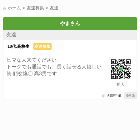
LINE友達募集(178)
スポーツ(177)
韓国(176)
雑談グル(176)
ホーム
友達募集
友達
パズドラ(172)
Switch(168)
趣味(164)
40代(164)
声優(159)
サッカー(159)
モンハン(158)
相談(155)
すべてのタグを見る
やまさん
友達
10代:高校生
友達募集
ヒマな人来てください。
トークでも通話でも。長く話せる人嬉しい
笑 顔交換〇 高3男です
拡大
削除申請
9年前