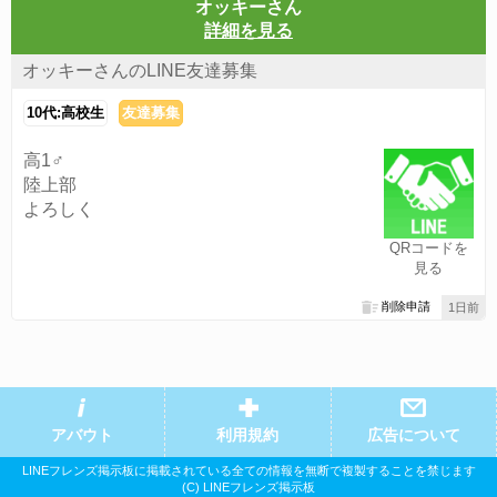
オッキーさん
詳細を見る
オッキーさんのLINE友達募集
10代:高校生
友達募集
高1♂
陸上部
よろしく
QRコードを
見る
削除申請
1日前
アバウト
利用規約
広告について
LINEフレンズ掲示板に掲載されている全ての情報を無断で複製することを禁じます
(C) LINEフレンズ掲示板