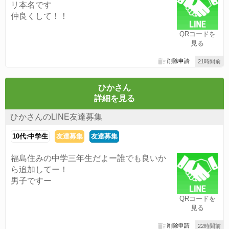
リ本名です
仲良くして！！
QRコードを
見る
削除申請
21時間前
ひかさん
詳細を見る
ひかさんのLINE友達募集
10代:中学生
友達募集
友達募集
福島住みの中学三年生だよー誰でも良いか
ら追加してー！
男子ですー
QRコードを
見る
削除申請
22時間前