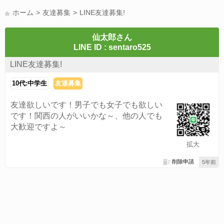
LINE友達募集(178)
スポーツ(177)
韓国(176)
雑談グル(176)
ホーム
友達募集
LINE友達募集!
パズドラ(172)
Switch(168)
趣味(164)
40代(164)
サッカー(160)
声優(159)
モンハン(158)
相談(155)
すべてのタグを見る
仙太郎さん
LINE ID : sentaro525
LINE友達募集!
10代:中学生
友達募集
友達欲しいです！男子でも女子でも欲しい
です！関西の人がいいかな～、他の人でも
大歓迎ですよ～
拡大
削除申請
5年前