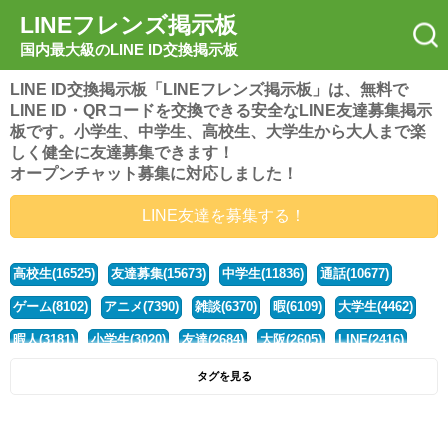
LINEフレンズ掲示板
国内最大級のLINE ID交換掲示板
LINE ID交換掲示板「LINEフレンズ掲示板」は、無料で
LINE ID・QRコードを交換できる安全なLINE友達募集掲示
板です。小学生、中学生、高校生、大学生から大人まで楽
しく健全に友達募集できます！
オープンチャット募集に対応しました！
LINE友達を募集する！
高校生(16525)
友達募集(15673)
中学生(11836)
通話(10677)
ゲーム(8102)
アニメ(7390)
雑談(6370)
暇(6109)
大学生(4462)
暇人(3181)
小学生(3020)
友達(2684)
大阪(2605)
LINE(2416)
関西(2392)
社会人(1443)
漫画(1326)
音楽(1263)
京都(1223)
タグを見る
東京(1181)
10代(1097)
学生(1091)
ひま(1006)
男子(981)
誰でも(979)
野球(875)
20代(866)
グループ(847)
茨城(827)