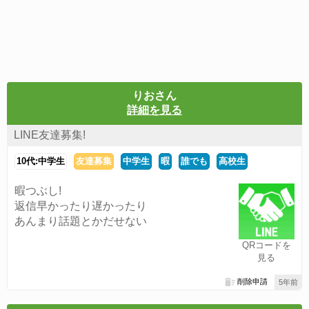
りおさん
詳細を見る
LINE友達募集!
10代:中学生
友達募集
中学生
暇
誰でも
高校生
暇つぶし!
返信早かったり遅かったり
あんまり話題とかだせない
QRコードを
見る
削除申請
5年前