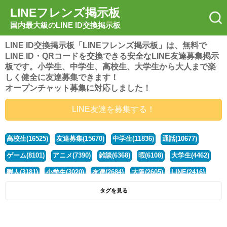
LINEフレンズ掲示板
国内最大級のLINE ID交換掲示板
LINE ID交換掲示板「LINEフレンズ掲示板」は、無料で
LINE ID・QRコードを交換できる安全なLINE友達募集掲示
板です。小学生、中学生、高校生、大学生から大人まで楽
しく健全に友達募集できます！
オープンチャット募集に対応しました！
LINE友達を募集する！
高校生(16525)
友達募集(15670)
中学生(11836)
通話(10677)
ゲーム(8101)
アニメ(7390)
雑談(6368)
暇(6108)
大学生(4462)
暇人(3181)
小学生(3020)
友達(2684)
大阪(2605)
LINE(2416)
関西(2392)
社会人(1442)
漫画(1326)
音楽(1263)
京都(1223)
タグを見る
東京(1180)
10代(1097)
学生(1091)
ひま(1006)
男子(981)
誰でも(979)
野球(875)
20代(866)
グループ(847)
茨城(827)