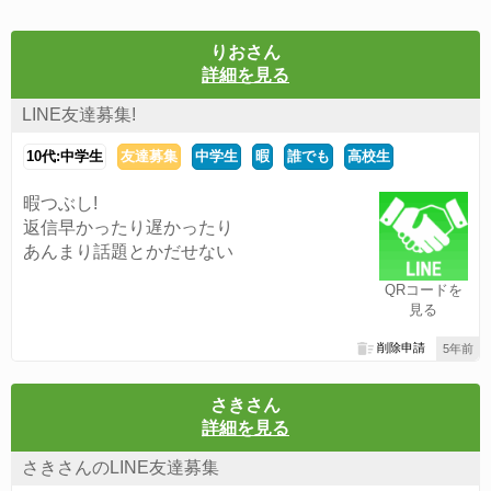
りおさん
詳細を見る
LINE友達募集!
10代:中学生
友達募集
中学生
暇
誰でも
高校生
暇つぶし!
返信早かったり遅かったり
あんまり話題とかだせない
QRコードを
見る
削除申請
5年前
さきさん
詳細を見る
さきさんのLINE友達募集