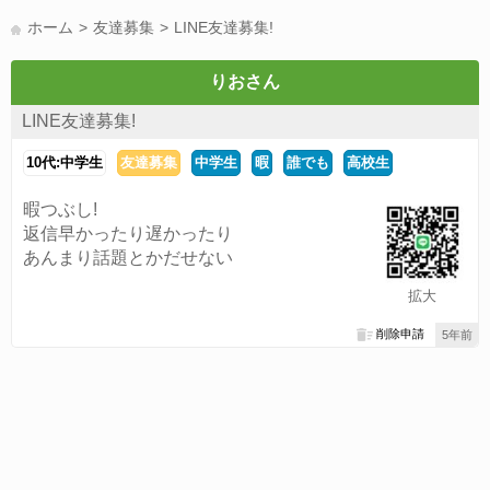
LINE友達募集(178)
スポーツ(177)
韓国(176)
雑談グル(176)
ホーム
友達募集
LINE友達募集!
パズドラ(172)
Switch(168)
趣味(164)
40代(164)
サッカー(160)
声優(159)
モンハン(158)
相談(155)
すべてのタグを見る
りおさん
LINE友達募集!
10代:中学生
友達募集
中学生
暇
誰でも
高校生
暇つぶし!
返信早かったり遅かったり
あんまり話題とかだせない
拡大
削除申請
5年前