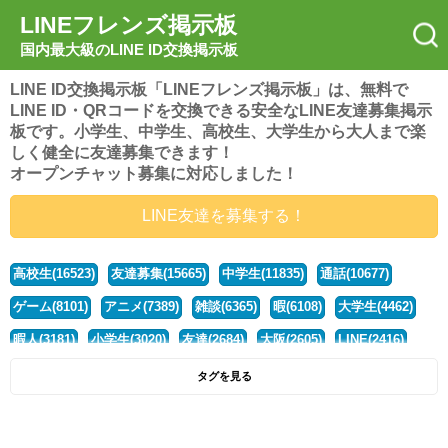
LINEフレンズ掲示板
国内最大級のLINE ID交換掲示板
LINE ID交換掲示板「LINEフレンズ掲示板」は、無料で
LINE ID・QRコードを交換できる安全なLINE友達募集掲示
板です。小学生、中学生、高校生、大学生から大人まで楽
しく健全に友達募集できます！
オープンチャット募集に対応しました！
LINE友達を募集する！
高校生(16523)
友達募集(15665)
中学生(11835)
通話(10677)
ゲーム(8101)
アニメ(7389)
雑談(6365)
暇(6108)
大学生(4462)
暇人(3181)
小学生(3020)
友達(2684)
大阪(2605)
LINE(2416)
関西(2392)
社会人(1442)
漫画(1326)
音楽(1262)
京都(1223)
タグを見る
東京(1179)
10代(1097)
学生(1091)
ひま(1006)
男子(981)
誰でも(979)
野球(875)
20代(866)
グループ(847)
茨城(827)