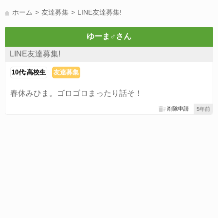
LINE友達募集(178)
スポーツ(177)
韓国(176)
雑談グル(176)
ホーム
友達募集
LINE友達募集!
パズドラ(172)
Switch(168)
趣味(164)
40代(164)
サッカー(160)
声優(159)
モンハン(158)
相談(155)
すべてのタグを見る
ゆーま♂さん
LINE友達募集!
10代:高校生
友達募集
春休みひま。ゴロゴロまったり話そ！
削除申請
5年前