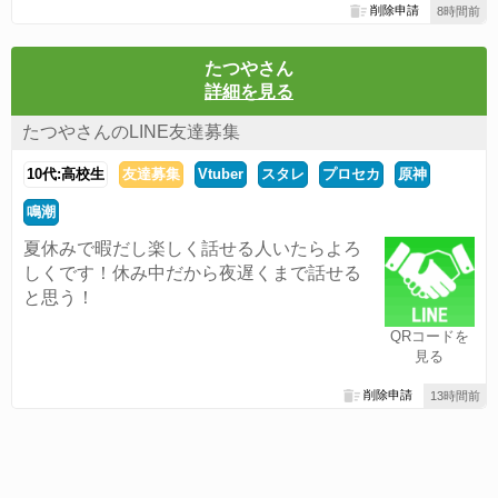
削除申請
8時間前
たつやさん
詳細を見る
たつやさんのLINE友達募集
10代:高校生
友達募集
Vtuber
スタレ
プロセカ
原神
鳴潮
夏休みで暇だし楽しく話せる人いたらよろ
しくです！休み中だから夜遅くまで話せる
と思う！
QRコードを
見る
削除申請
13時間前