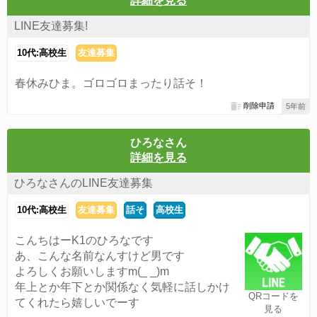
詳細を見る
LINE友達募集!
10代:高校生
友達募集
春休みひま。ゴロゴロまったり話そ！
削除申請
5年前
ひろなさん
詳細を見る
ひろなさんのLINE友達募集
10代:高校生
友達募集
話そ
高校生
こんちはーK1のひろなです
あ、こんな名前なんすけど男です
よろしくお願いしますm(_ _)m
年上とか年下とか関係なく気軽に話しかけ
QRコードを
てくれたら嬉しいでーす
見る