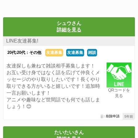
シュウさん
詳細を見る
LINE友達募集!
20代:20代：その他
友達募集
友達募集
雑談
友達探しも兼ねて雑談相手募集します！
お互い受け身ではなく話を広げて仲良くメ
ッセージのやり取りしたいです！長くやり
取りできる方がいると嬉しいです！追加時
QRコードを
一言お願いします！
見る
アニメや趣味など世間話でも何でも話しま
しょう！😊
削除申請
5年前
たいたいさん