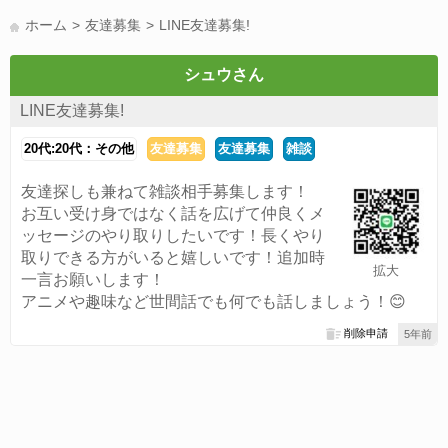
LINE友達募集(178)
スポーツ(177)
韓国(176)
雑談グル(176)
ホーム
友達募集
LINE友達募集!
パズドラ(172)
Switch(168)
趣味(164)
40代(164)
サッカー(160)
声優(159)
モンハン(158)
相談(155)
すべてのタグを見る
シュウさん
LINE友達募集!
20代:20代：その他
友達募集
友達募集
雑談
友達探しも兼ねて雑談相手募集します！
お互い受け身ではなく話を広げて仲良くメ
ッセージのやり取りしたいです！長くやり
取りできる方がいると嬉しいです！追加時
拡大
一言お願いします！
アニメや趣味など世間話でも何でも話しましょう！😊
削除申請
5年前