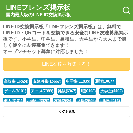
LINEフレンズ掲示板
国内最大級のLINE ID交換掲示板
LINE ID交換掲示板「LINEフレンズ掲示板」は、無料で
LINE ID・QRコードを交換できる安全なLINE友達募集掲示
板です。小学生、中学生、高校生、大学生から大人まで楽
しく健全に友達募集できます！
オープンチャット募集に対応しました！
LINE友達を募集する！
高校生(16524)
友達募集(15667)
中学生(11835)
通話(10677)
ゲーム(8101)
アニメ(7389)
雑談(6367)
暇(6108)
大学生(4462)
暇人(3181)
小学生(3020)
友達(2684)
大阪(2605)
LINE(2416)
関西(2392)
社会人(1442)
漫画(1326)
音楽(1262)
京都(1223)
タグを見る
東京(1179)
10代(1097)
学生(1091)
ひま(1006)
男子(981)
誰でも(979)
野球(875)
20代(866)
グループ(847)
茨城(827)