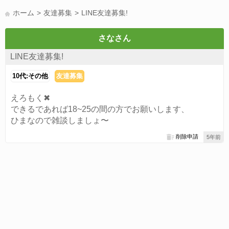
LINE友達募集(178)
スポーツ(177)
韓国(176)
雑談グル(176)
ホーム
友達募集
LINE友達募集!
パズドラ(172)
Switch(168)
趣味(164)
40代(164)
サッカー(160)
声優(159)
モンハン(158)
相談(155)
すべてのタグを見る
さなさん
LINE友達募集!
10代:その他
友達募集
えろもく✖
できるであれば18~25の間の方でお願いします、
ひまなので雑談しましょ〜
削除申請
5年前