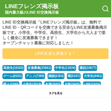
LINEフレンズ掲示板
国内最大級のLINE ID交換掲示板
LINE ID交換掲示板「LINEフレンズ掲示板」は、無料で
LINE ID・QRコードを交換できる安全なLINE友達募集掲示
板です。小学生、中学生、高校生、大学生から大人まで楽
しく健全に友達募集できます！
オープンチャット募集に対応しました！
LINE友達を募集する！
高校生(16522)
友達募集(15661)
中学生(11834)
通話(10677)
ゲーム(8101)
アニメ(7389)
雑談(6364)
暇(6107)
大学生(4461)
暇人(3180)
小学生(3019)
友達(2683)
大阪(2605)
LINE(2416)
関西(2392)
社会人(1441)
漫画(1326)
音楽(1262)
京都(1223)
タグを見る
東京(1178)
10代(1097)
学生(1091)
ひま(1006)
男子(981)
誰でも(979)
野球(875)
20代(866)
グループ(847)
茨城(827)