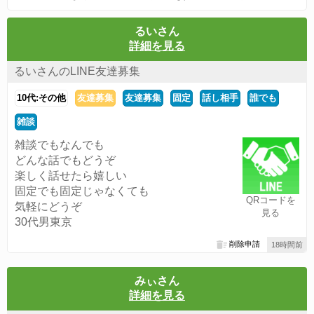
るいさん
詳細を見る
るいさんのLINE友達募集
10代:その他
友達募集
友達募集
固定
話し相手
誰でも
雑談
雑談でもなんでも
どんな話でもどうぞ
楽しく話せたら嬉しい
固定でも固定じゃなくても
QRコードを
気軽にどうぞ
見る
30代男東京
削除申請
18時間前
みぃさん
詳細を見る