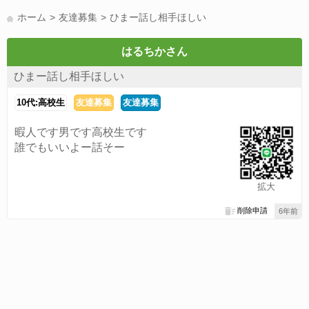
LINE通話(180)
LINE友達募集(178)
スポーツ(177)
韓国(176)
ホーム
友達募集
ひまー話し相手ほしい
雑談グル(176)
パズドラ(172)
Switch(168)
40代(164)
趣味(163)
声優(159)
サッカー(159)
モンハン(158)
相談(155)
はるちかさん
すべてのタグを見る
ひまー話し相手ほしい
10代:高校生
友達募集
友達募集
暇人です男です高校生です
誰でもいいよー話そー
拡大
削除申請
6年前