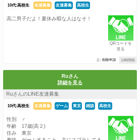
10代:高校生
友達募集
友達募集
高校生
高二男子だよ！夏休み暇な人はなそ！
QRコードを
見る
削除申請
13時間前
Ruさん
詳細を見る
RuさんのLINE友達募集
10代:高校生
友達募集
ゲーム
東京
雑談
高校生
性別 ♂
年齢 17歳(高２)
住み 東京
趣味 ゲームすること 主にスプラしてま