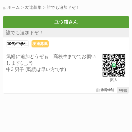
LINE友達募集(178)
スポーツ(177)
韓国(176)
雑談グル(176)
ホーム
友達募集
誰でも追加ドぞ！
パズドラ(172)
Switch(168)
趣味(164)
40代(164)
声優(159)
サッカー(159)
モンハン(158)
相談(155)
すべてのタグを見る
ユウ猫さん
誰でも追加ドぞ！
10代:中学生
友達募集
気軽に追加どうぞぉ！高校生まででお願い
します(｡_｡*)
中3 男子 (既読は早い方です)
拡大
削除申請
6年前