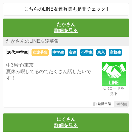
こちらのLINE友達募集も是非チェック!!
たかさん
詳細を見る
たかさんのLINE友達募集
10代:中学生
友達募集
中学生
友達
小学生
東京
高校生
中3男子/東京
夏休み暇してるのでたくさん話したいで
す！
QRコードを
見る
削除申請
8時間前
にくさん
詳細を見る