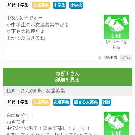
10代:中学生
友達募集
中学生
小学校
中3の女子ですー
小中学生のお友達募集中だよ
年下も大歓迎だよ
よかったらきてね
QRコードを
見る
削除申請
3日前
ねぎ！さん
詳細を見る
ねぎ！さんのLINE友達募集
10代:中学生
友達募集
友達募集
話せる人募集
雑談
自己紹介！！
ねぎです！
中学2年の男子！吹奏楽部してまーす！
追加してくれたら掲示板！ってひとこと言