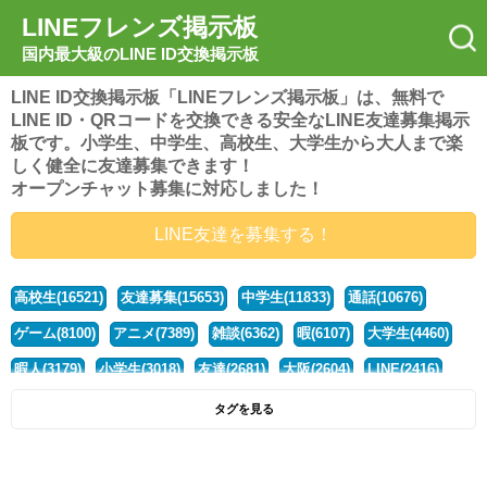
LINEフレンズ掲示板
国内最大級のLINE ID交換掲示板
LINE ID交換掲示板「LINEフレンズ掲示板」は、無料で
LINE ID・QRコードを交換できる安全なLINE友達募集掲示
板です。小学生、中学生、高校生、大学生から大人まで楽
しく健全に友達募集できます！
オープンチャット募集に対応しました！
LINE友達を募集する！
高校生(16521)
友達募集(15653)
中学生(11833)
通話(10676)
ゲーム(8100)
アニメ(7389)
雑談(6362)
暇(6107)
大学生(4460)
暇人(3179)
小学生(3018)
友達(2681)
大阪(2604)
LINE(2416)
関西(2392)
社会人(1437)
漫画(1326)
音楽(1263)
京都(1223)
タグを見る
東京(1177)
10代(1097)
学生(1090)
ひま(1005)
男子(981)
誰でも(978)
野球(875)
20代(866)
グループ(847)
茨城(827)