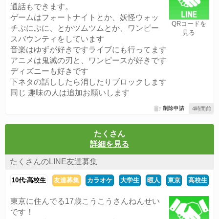
通話もできます。
ゲームはフォートナイトとか、妖怪ウォッ
QRコードを
チぷにぷに、とかツムツムとか、ワンピー
見る
スバウンティをしています
音楽はゆずが好きですライブにも行ってます
アニメは鬼滅の刃と、ワンピースが好きです
ディズニーも好きです
下ネタの話ししたら消したりブロックします
同じ 趣味の人は追加お願いします
削除申請
4時間前
たくさん
詳細を見る
たくさんのLINE友達募集
10代:高校生
友達募集
カラオケ
大学生
暇人
東京
高校生
東京に住んでる17歳こうこうさんねんせい
です！