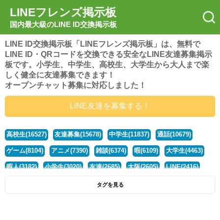
LINEフレンズ掲示板
国内最大級のLINE ID交換掲示板
LINE ID交換掲示板「LINEフレンズ掲示板」は、無料で
LINE ID・QRコードを交換できる安全なLINE友達募集掲示
板です。小学生、中学生、高校生、大学生から大人まで楽
しく健全に友達募集できます！
オープンチャット募集に対応しました！
LINE友達を募集する！
高校生(16527)
友達募集(15678)
中学生(11837)
通話(10679)
ゲーム(8104)
アニメ(7390)
雑談(6374)
暇(6109)
大学生(4463)
暇人(3182)
小学生(3020)
友達(2685)
大阪(2605)
LINE(2416)
関西(2392)
社会人(1443)
漫画(1326)
音楽(1264)
京都(1223)
タグを見る
東京(1182)
10代(1097)
学生(1092)
ひま(1006)
男子(981)
誰でも(979)
野球(875)
20代(866)
グループ(847)
茨城(827)