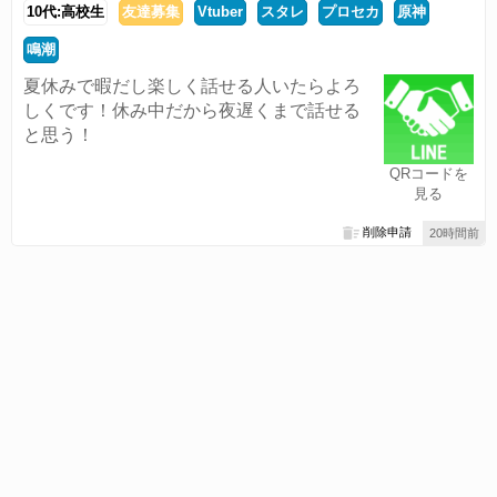
10代:高校生
友達募集
Vtuber
スタレ
プロセカ
原神
鳴潮
夏休みで暇だし楽しく話せる人いたらよろ
しくです！休み中だから夜遅くまで話せる
と思う！
QRコードを
見る
削除申請
20時間前