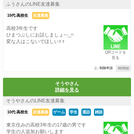
ふうさんのLINE友達募集
10代:高校生
友達募集
高校3年生です
ひまつぶしにお話しましょ~·͜· ෆ
変な人はこないでほしい‬т т
QRコードを
見る
削除申請
3時間前
そうやさん
詳細を見る
そうやさんのLINE友達募集
10代:高校生
友達募集
ゲーム
学生
通話
雑談
東京住みの高校3年生の17歳の男です
学生の人追加お願いします