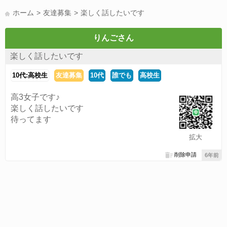
LINE友達募集(178)
スポーツ(177)
韓国(176)
雑談グル(176)
ホーム
友達募集
楽しく話したいです
パズドラ(172)
Switch(168)
趣味(164)
40代(164)
サッカー(160)
声優(159)
モンハン(158)
相談(155)
すべてのタグを見る
りんごさん
楽しく話したいです
10代:高校生
友達募集
10代
誰でも
高校生
高3女子です♪
楽しく話したいです
待ってます
拡大
削除申請
6年前