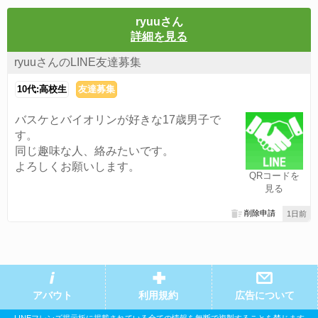
ryuuさん
詳細を見る
ryuuさんのLINE友達募集
10代:高校生
友達募集
バスケとバイオリンが好きな17歳男子で
す。
同じ趣味な人、絡みたいです。
よろしくお願いします。
QRコードを
見る
削除申請
1日前
アバウト
利用規約
広告について