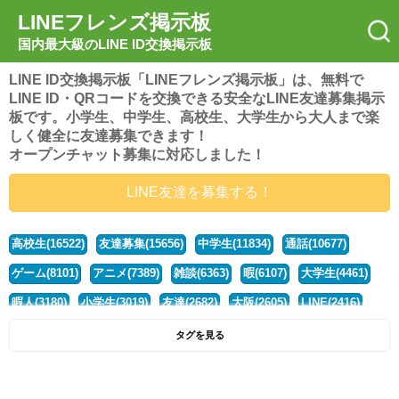
LINEフレンズ掲示板
国内最大級のLINE ID交換掲示板
LINE ID交換掲示板「LINEフレンズ掲示板」は、無料で
LINE ID・QRコードを交換できる安全なLINE友達募集掲示
板です。小学生、中学生、高校生、大学生から大人まで楽
しく健全に友達募集できます！
オープンチャット募集に対応しました！
LINE友達を募集する！
高校生(16522)
友達募集(15656)
中学生(11834)
通話(10677)
ゲーム(8101)
アニメ(7389)
雑談(6363)
暇(6107)
大学生(4461)
暇人(3180)
小学生(3019)
友達(2682)
大阪(2605)
LINE(2416)
関西(2392)
社会人(1439)
漫画(1326)
音楽(1262)
京都(1223)
タグを見る
東京(1178)
10代(1097)
学生(1090)
ひま(1006)
男子(981)
誰でも(979)
野球(875)
20代(866)
グループ(847)
茨城(827)