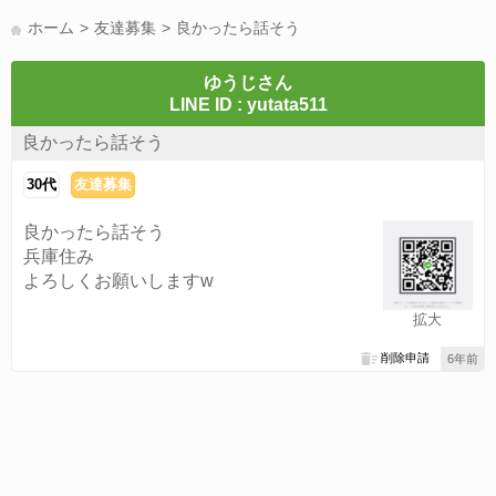
LINE友達募集(178)
スポーツ(177)
韓国(176)
雑談グル(176)
ホーム
友達募集
良かったら話そう
パズドラ(172)
Switch(168)
趣味(164)
40代(164)
サッカー(160)
声優(159)
モンハン(158)
相談(155)
すべてのタグを見る
ゆうじさん
LINE ID : yutata511
良かったら話そう
30代
友達募集
良かったら話そう
兵庫住み
よろしくお願いしますw
拡大
削除申請
6年前