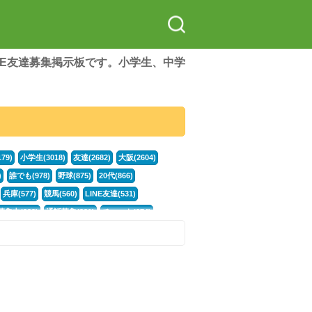
LINE友達募集掲示板です。小学生、中学
79)
小学生(3018)
友達(2682)
大阪(2604)
)
誰でも(978)
野球(875)
20代(866)
兵庫(577)
競馬(560)
LINE友達(531)
集中(382)
通話募集(381)
チャット(374)
門学生(315)
不登校(299)
電話(299)
トーク(299)
246)
イラスト(244)
カラオケ(243)
78)
スポーツ(177)
韓国(176)
雑談グル(176)