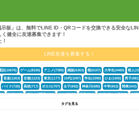
ンズ掲示板」は、無料でLINE ID・QRコードを交換できる安全な
しく健全に友達募集できます！
た！
LINE友達を募集する！
通話(10676)
ゲーム(8100)
アニメ(7389)
雑談(6363)
暇(6107)
大学生(4460)
暇人(31
音楽(1263)
京都(1223)
東京(1177)
10代(1097)
学生(1090)
ひま(1005)
男子(981
バイク(726)
高校(717)
ボカロ(707)
女子(692)
神奈川(685)
中学(653)
関東(643)
5)
30代(433)
グループ募集(412)
マンガ(401)
映画(396)
LINEグループ(388)
友達募
暇電(349)
千葉(336)
北海道(322)
フォートナイト(320)
荒野行動(319)
埼玉(318)
専
タグを見る
3(265)
JK(263)
福岡(260)
プロセカ(260)
腐女子(253)
かまちょ(246)
雑談グループ(
ps4(189)
料理(187)
アニメ好き(184)
マイクラ(181)
LINE通話(180)
LINE友達募集(1
声優(159)
サッカー(159)
モンハン(158)
相談(155)
すべてのタグを見る