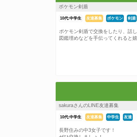
ポケモン剣盾
10代:中学生
友達募集
ポケモン
剣盾
ポケモン剣盾で交換をしたり、話
図鑑埋めなどを手伝ってくれると
sakuraさんのLINE友達募集
10代:中学生
友達募集
中学生
友達
長野住みの中3女子です！
ぜひ交換しましょ！