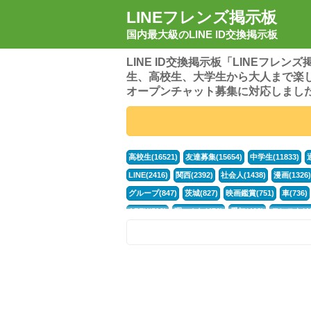
LINEフレンズ掲示板
国内最大級のLINE ID交換掲示板
LINE ID交換掲示板「LINEフレ
生、高校生、大学生から大人まで楽
オープンチャット募集に対応しまし
高校生(16521)
友達募集(15654)
中学生(11833)
LINE(2416)
関西(2392)
社会人(1438)
漫画(1326)
グループ(847)
茨城(827)
映画鑑賞(751)
車(736)
APEX(519)
暇つぶし(476)
愛知(468)
モンスト(46
男(370)
話し相手(363)
歌い手(361)
勉強(361)
ポケモン(298)
オタク(276)
話し相手募集(268)
高
中高生(226)
原神(218)
中3(206)
第五人格(200)
パズドラ(172)
Switch(168)
趣味(164)
40代(164)