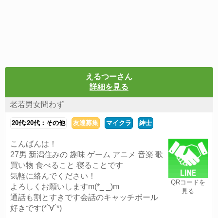
えるつーさん
詳細を見る
老若男女問わず
20代:20代：その他
友達募集
マイクラ
紳士
こんばんは！
27男 新潟住みの 趣味 ゲーム アニメ 音楽 歌
買い物 食べること 寝ることです
気軽に絡んでください！
QRコードを
よろしくお願いしますm(*_ _)m
見る
通話も割とすきです会話のキャッチボール
好きです(*`∀´*)