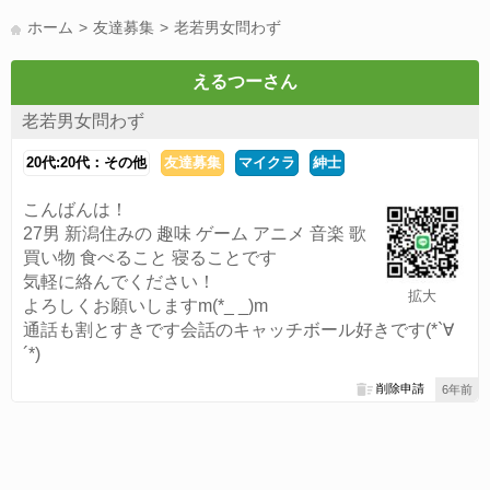
LINE友達募集(178)
スポーツ(177)
韓国(176)
雑談グル(176)
ホーム
友達募集
老若男女問わず
パズドラ(172)
Switch(168)
趣味(164)
40代(164)
サッカー(160)
声優(159)
モンハン(158)
相談(155)
すべてのタグを見る
えるつーさん
老若男女問わず
20代:20代：その他
友達募集
マイクラ
紳士
こんばんは！
27男 新潟住みの 趣味 ゲーム アニメ 音楽 歌
買い物 食べること 寝ることです
気軽に絡んでください！
拡大
よろしくお願いしますm(*_ _)m
通話も割とすきです会話のキャッチボール好きです(*`∀
´*)
削除申請
6年前