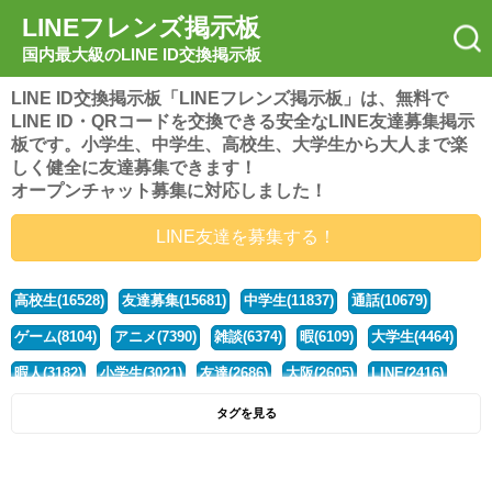
LINEフレンズ掲示板
国内最大級のLINE ID交換掲示板
LINE ID交換掲示板「LINEフレンズ掲示板」は、無料で
LINE ID・QRコードを交換できる安全なLINE友達募集掲示
板です。小学生、中学生、高校生、大学生から大人まで楽
しく健全に友達募集できます！
オープンチャット募集に対応しました！
LINE友達を募集する！
高校生(16528)
友達募集(15681)
中学生(11837)
通話(10679)
ゲーム(8104)
アニメ(7390)
雑談(6374)
暇(6109)
大学生(4464)
暇人(3182)
小学生(3021)
友達(2686)
大阪(2605)
LINE(2416)
関西(2392)
社会人(1443)
漫画(1326)
音楽(1264)
京都(1223)
タグを見る
東京(1182)
10代(1097)
学生(1092)
ひま(1006)
男子(981)
誰でも(979)
野球(875)
20代(866)
グループ(847)
茨城(827)