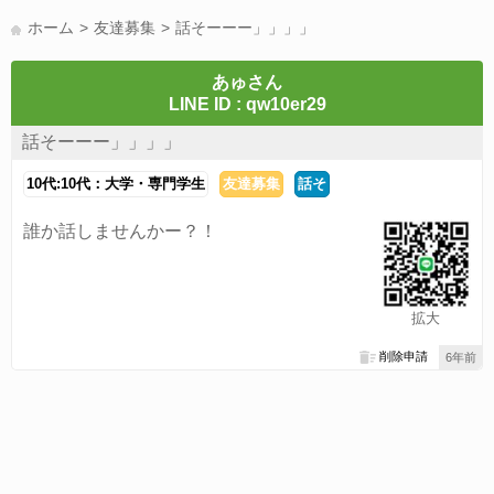
LINE友達募集(178)
スポーツ(177)
韓国(176)
雑談グル(176)
ホーム
友達募集
話そーーー」」」」
パズドラ(172)
Switch(168)
趣味(164)
40代(164)
声優(159)
サッカー(159)
モンハン(158)
相談(155)
すべてのタグを見る
あゅさん
LINE ID : qw10er29
話そーーー」」」」
10代:10代：大学・専門学生
友達募集
話そ
誰か話しませんかー？！
拡大
削除申請
6年前