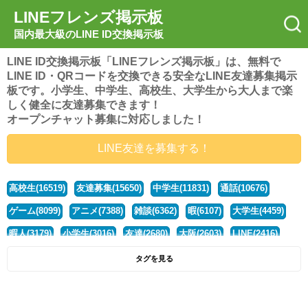
LINEフレンズ掲示板
国内最大級のLINE ID交換掲示板
LINE ID交換掲示板「LINEフレンズ掲示板」は、無料で
LINE ID・QRコードを交換できる安全なLINE友達募集掲示
板です。小学生、中学生、高校生、大学生から大人まで楽
しく健全に友達募集できます！
オープンチャット募集に対応しました！
LINE友達を募集する！
高校生(16519)
友達募集(15650)
中学生(11831)
通話(10676)
ゲーム(8099)
アニメ(7388)
雑談(6362)
暇(6107)
大学生(4459)
暇人(3179)
小学生(3016)
友達(2680)
大阪(2603)
LINE(2416)
関西(2392)
社会人(1437)
漫画(1326)
音楽(1262)
京都(1223)
タグを見る
東京(1176)
10代(1097)
学生(1090)
ひま(1005)
男子(981)
誰でも(978)
野球(875)
20代(866)
グループ(847)
茨城(827)