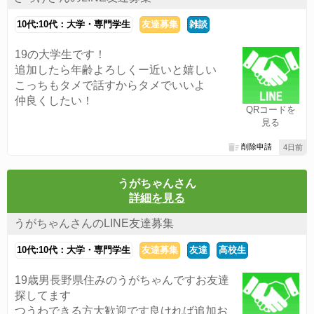
10代:10代：大学・専門学生
友達募集
雑談
19の大学生です！
追加したら年齢よろしくー近いと嬉しい
こっちもタメで話すからタメでいいよ
仲良くしたい！
QRコードを
見る
削除申請
4日前
うがちゃんさん
詳細を見る
うがちゃんさんのLINE友達募集
10代:10代：大学・専門学生
友達募集
友達
高校生
19歳男長野県住みのうがちゃんですお友達
探してます
つうわできる方大歓迎です良ければ追加お