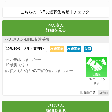
こちらのLINE友達募集も是非チェック!!
ぺんさん
詳細を見る
ぺんさんのLINE友達募集
10代:10代：大学・専門学生
友達募集
友達募集
失恋
最近失恋しましたー
19歳男です！
話す人もいないので誰か話しましょー
QRコードを
見る
削除申請
18分前
さけさん
詳細を見る