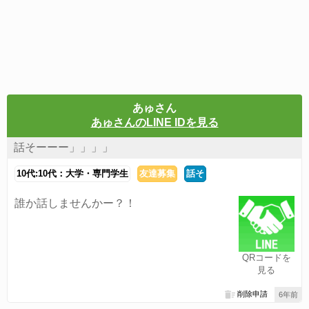
あゅさん
あゅさんのLINE IDを見る
話そーーー」」」」
10代:10代：大学・専門学生
友達募集
話そ
誰か話しませんかー？！
QRコードを
見る
削除申請
6年前