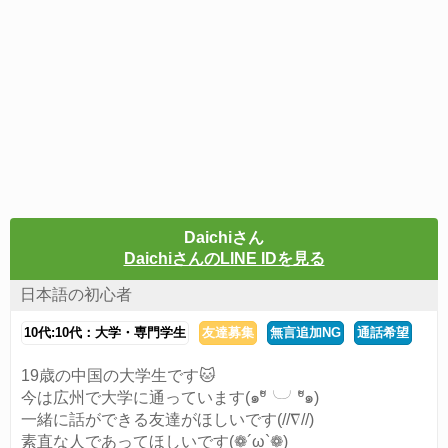
Daichiさん
DaichiさんのLINE IDを見る
日本語の初心者
10代:10代：大学・専門学生
友達募集
無言追加NG
通話希望
19歳の中国の大学生です🐱
今は広州で大学に通っています(๑ºั╰╯ºั๑)
一緒に話ができる友達がほしいです(//∇//)
素直な人であってほしいです(❁´ω`❁)