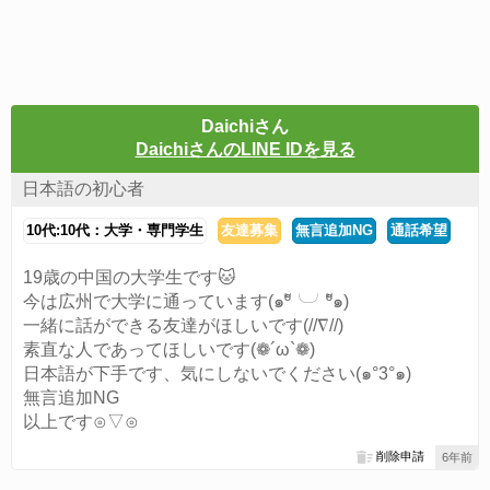
Daichiさん
DaichiさんのLINE IDを見る
日本語の初心者
10代:10代：大学・専門学生
友達募集
無言追加NG
通話希望
19歳の中国の大学生です🐱
今は広州で大学に通っています(๑ºั╰╯ºั๑)
一緒に話ができる友達がほしいです(//∇//)
素直な人であってほしいです(❁´ω`❁)
日本語が下手です、気にしないでください(๑°3°๑)
無言追加NG
以上です⊙▽⊙
削除申請
6年前