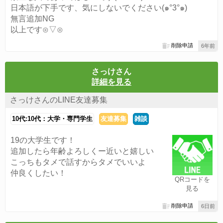
日本語が下手です、気にしないでください(๑°3°๑)
無言追加NG
以上です⊙▽⊙
削除申請
6年前
さっけさん
詳細を見る
さっけさんのLINE友達募集
10代:10代：大学・専門学生
友達募集
雑談
19の大学生です！
追加したら年齢よろしくー近いと嬉しい
こっちもタメで話すからタメでいいよ
仲良くしたい！
QRコードを
見る
削除申請
6日前