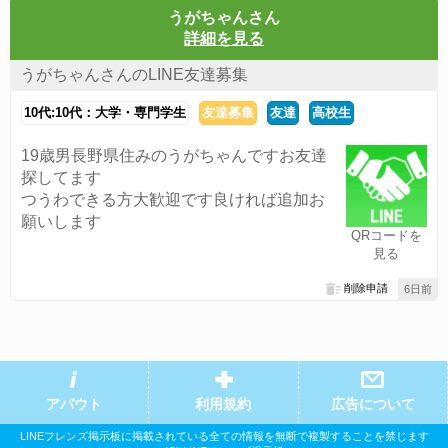
うがちゃんさん
詳細を見る
うがちゃんさんのLINE友達募集
10代:10代：大学・専門学生
友達募集
友達
高校生
19歳男長野県住みのうがちゃんですお友達
探してます
つうわできる方大歓迎です良ければ追加お
願いします
QRコードを
見る
削除申請
6日前
アバウト
利用規約
広告について
LINEフレンズ掲示板に掲載されている全ての情報を無断で複製することを禁じます