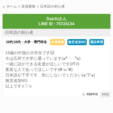
LINE友達募集(178)
スポーツ(177)
韓国(176)
雑談グル(176)
ホーム
友達募集
日本語の初心者
パズドラ(172)
Switch(168)
趣味(164)
40代(164)
サッカー(160)
声優(159)
モンハン(158)
相談(155)
すべてのタグを見る
Daichiさん
LINE ID : 75724134
日本語の初心者
10代:10代：大学・専門学生
友達募集
無言追加NG
通話希望
19歳の中国の大学生です🐱
今は広州で大学に通っています(๑ºั╰╯ºั๑)
一緒に話ができる友達がほしいです(//∇//)
素直な人であってほしいです(❁´ω`❁)
日本語が下手です、気にしないでください(๑°3°๑)
無言追加NG
以上です⊙▽⊙
削除申請
6年前