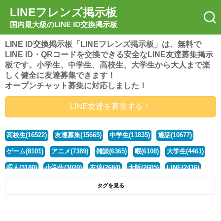
LINEフレンズ掲示板
国内最大級のLINE ID交換掲示板
LINE ID交換掲示板「LINEフレンズ掲示板」は、無料で
LINE ID・QRコードを交換できる安全なLINE友達募集掲示
板です。小学生、中学生、高校生、大学生から大人まで楽
しく健全に友達募集できます！
オープンチャット募集に対応しました！
LINE友達を募集する！
高校生(16522)
友達募集(15665)
中学生(11835)
通話(10677)
ゲーム(8101)
アニメ(7389)
雑談(6365)
暇(6108)
大学生(4461)
暇人(3180)
小学生(3020)
友達(2684)
大阪(2605)
LINE(2416)
関西(2392)
社会人(1442)
漫画(1326)
音楽(1262)
京都(1223)
タグを見る
東京(1178)
10代(1097)
学生(1091)
ひま(1006)
男子(981)
誰でも(979)
野球(875)
20代(866)
グループ(847)
茨城(827)