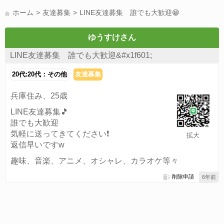
LINE友達募集(178)
スポーツ(177)
韓国(176)
雑談グル(176)
ホーム
友達募集
LINE友達募集 誰でも大歓迎😁
パズドラ(172)
Switch(168)
40代(164)
趣味(163)
声優(159)
サッカー(159)
モンハン(158)
相談(155)
すべてのタグを見る
ゆうすけさん
LINE友達募集 誰でも大歓迎&#x1f601;
20代:20代：その他
友達募集
兵庫住み、25歳
LINE友達募集🎵
誰でも大歓迎
気軽に送ってきてください❗
拡大
返信早いですw
趣味、音楽、アニメ、オシャレ、カラオケ等々
削除申請
6年前