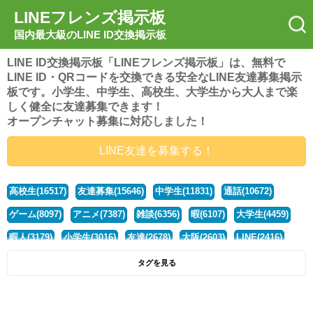
LINEフレンズ掲示板
国内最大級のLINE ID交換掲示板
LINE ID交換掲示板「LINEフレンズ掲示板」は、無料で
LINE ID・QRコードを交換できる安全なLINE友達募集掲示
板です。小学生、中学生、高校生、大学生から大人まで楽
しく健全に友達募集できます！
オープンチャット募集に対応しました！
LINE友達を募集する！
高校生(16517)
友達募集(15646)
中学生(11831)
通話(10672)
ゲーム(8097)
アニメ(7387)
雑談(6356)
暇(6107)
大学生(4459)
暇人(3179)
小学生(3016)
友達(2678)
大阪(2603)
LINE(2416)
関西(2392)
社会人(1437)
漫画(1326)
音楽(1262)
京都(1223)
タグを見る
東京(1176)
10代(1097)
学生(1089)
ひま(1005)
男子(981)
誰でも(978)
野球(875)
20代(866)
グループ(847)
茨城(827)