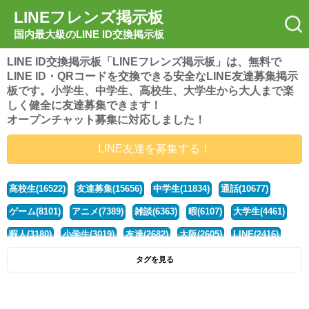
LINEフレンズ掲示板
国内最大級のLINE ID交換掲示板
LINE ID交換掲示板「LINEフレンズ掲示板」は、無料で
LINE ID・QRコードを交換できる安全なLINE友達募集掲示
板です。小学生、中学生、高校生、大学生から大人まで楽
しく健全に友達募集できます！
オープンチャット募集に対応しました！
LINE友達を募集する！
高校生(16522)
友達募集(15656)
中学生(11834)
通話(10677)
ゲーム(8101)
アニメ(7389)
雑談(6363)
暇(6107)
大学生(4461)
暇人(3180)
小学生(3019)
友達(2682)
大阪(2605)
LINE(2416)
関西(2392)
社会人(1439)
漫画(1326)
音楽(1262)
京都(1223)
タグを見る
東京(1178)
10代(1097)
学生(1090)
ひま(1006)
男子(981)
誰でも(979)
野球(875)
20代(866)
グループ(847)
茨城(827)