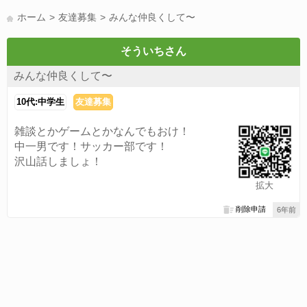
LINE友達募集(178)
スポーツ(177)
韓国(176)
雑談グル(176)
ホーム
友達募集
みんな仲良くして〜
パズドラ(172)
Switch(168)
趣味(164)
40代(164)
サッカー(160)
声優(159)
モンハン(158)
相談(155)
すべてのタグを見る
そういちさん
みんな仲良くして〜
10代:中学生
友達募集
雑談とかゲームとかなんでもおけ！
中一男です！サッカー部です！
沢山話しましょ！
拡大
削除申請
6年前