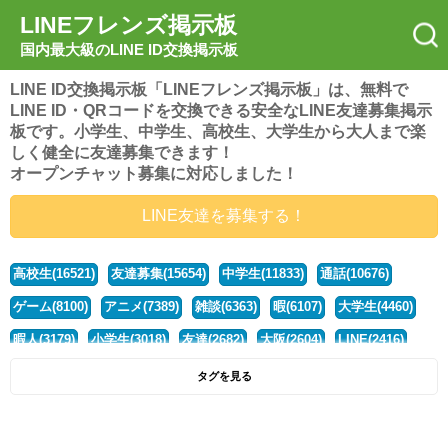
LINEフレンズ掲示板
国内最大級のLINE ID交換掲示板
LINE ID交換掲示板「LINEフレンズ掲示板」は、無料で
LINE ID・QRコードを交換できる安全なLINE友達募集掲示
板です。小学生、中学生、高校生、大学生から大人まで楽
しく健全に友達募集できます！
オープンチャット募集に対応しました！
LINE友達を募集する！
高校生(16521)
友達募集(15654)
中学生(11833)
通話(10676)
ゲーム(8100)
アニメ(7389)
雑談(6363)
暇(6107)
大学生(4460)
暇人(3179)
小学生(3018)
友達(2682)
大阪(2604)
LINE(2416)
関西(2392)
社会人(1438)
漫画(1326)
音楽(1263)
京都(1223)
タグを見る
東京(1177)
10代(1097)
学生(1090)
ひま(1005)
男子(981)
誰でも(978)
野球(875)
20代(866)
グループ(847)
茨城(827)