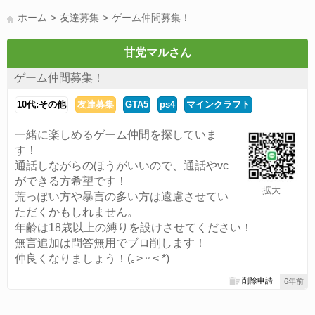
LINE友達募集(178)
スポーツ(177)
韓国(176)
雑談グル(176)
ホーム
友達募集
ゲーム仲間募集！
パズドラ(172)
Switch(168)
趣味(164)
40代(164)
声優(159)
サッカー(159)
モンハン(158)
相談(155)
すべてのタグを見る
甘党マルさん
ゲーム仲間募集！
10代:その他
友達募集
GTA5
ps4
マインクラフト
一緒に楽しめるゲーム仲間を探していま
す！
通話しながらのほうがいいので、通話やvc
ができる方希望です！
拡大
荒っぽい方や暴言の多い方は遠慮させてい
ただくかもしれません。
年齢は18歳以上の縛りを設けさせてください！
無言追加は問答無用でブロ削します！
仲良くなりましょう！(｡˃ ᵕ ˂ *)
削除申請
6年前