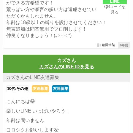
ができる方希望です！
QRコードを
荒っぽい方や暴言の多い方は遠慮させてい
見る
ただくかもしれません。
年齢は18歳以上の縛りを設けさせてください！
無言追加は問答無用でブロ削します！
仲良くなりましょう！(｡˃ ᵕ ˂ *)
削除申請
6年前
カズさん
カズさんのLINE IDを見る
カズさんのLINE友達募集
10代:その他
友達募集
友達募集
こんにちは😃
楽しいLINE いっぱいやろう！
年齢は問いません
ヨロシクお願いします🥺