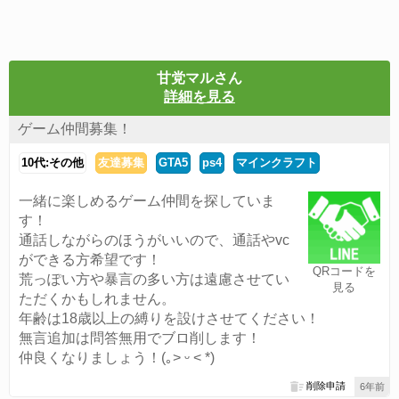
甘党マルさん
詳細を見る
ゲーム仲間募集！
10代:その他
友達募集
GTA5
ps4
マインクラフト
一緒に楽しめるゲーム仲間を探していま
す！
通話しながらのほうがいいので、通話やvc
ができる方希望です！
QRコードを
荒っぽい方や暴言の多い方は遠慮させてい
見る
ただくかもしれません。
年齢は18歳以上の縛りを設けさせてください！
無言追加は問答無用でブロ削します！
仲良くなりましょう！(｡˃ ᵕ ˂ *)
削除申請
6年前