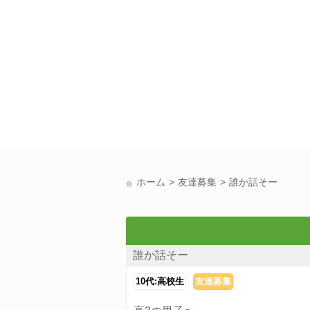
ホーム
友達募集
誰か話そー
誰か話そー
10代:高校生
友達募集