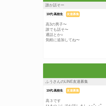
誰か話そー
10代:高校生
友達募集
高3の男子〜
誰でも話そ〜
通話とか○
気軽に追加してね〜
ふうさんのLINE友達募集
10代:高校生
友達募集
高３です
ひまつぶしでお話しましょ~՞･֊･՞