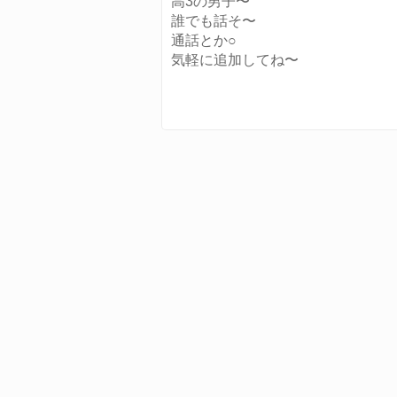
高3の男子〜
誰でも話そ〜
通話とか○
気軽に追加してね〜