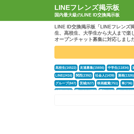
LINEフレンズ掲示板
国内最大級のLINE ID交換掲示板
LINE ID交換掲示板「LINEフレ
生、高校生、大学生から大人まで楽
オープンチャット募集に対応しまし
高校生(16522)
友達募集(15656)
中学生(11834)
LINE(2416)
関西(2392)
社会人(1439)
漫画(1326)
グループ(847)
茨城(827)
映画鑑賞(751)
車(736)
APEX(519)
暇つぶし(476)
愛知(468)
モンスト(46
男(370)
話し相手(364)
歌い手(361)
勉強(361)
ポケモン(298)
オタク(276)
話し相手募集(268)
高
中高生(226)
原神(219)
中3(206)
第五人格(200)
パズドラ(172)
Switch(168)
趣味(164)
40代(164)