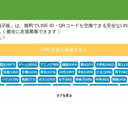
ンズ掲示板」は、無料でLINE ID・QRコードを交換できる安全な
しく健全に友達募集できます！
た！
LINE友達を募集する！
通話(10677)
ゲーム(8101)
アニメ(7389)
雑談(6363)
暇(6107)
大学生(4461)
暇人(31
音楽(1262)
京都(1223)
東京(1178)
10代(1097)
学生(1090)
ひま(1006)
男子(981
バイク(726)
高校(717)
ボカロ(707)
女子(692)
神奈川(685)
中学(653)
関東(643)
5)
30代(433)
グループ募集(412)
マンガ(401)
映画(396)
LINEグループ(388)
友達募
暇電(349)
千葉(336)
北海道(322)
フォートナイト(320)
荒野行動(319)
埼玉(318)
専
タグを見る
3(265)
JK(263)
プロセカ(261)
福岡(260)
腐女子(253)
かまちょ(246)
雑談グループ(
ps4(189)
料理(187)
アニメ好き(184)
マイクラ(181)
LINE通話(180)
LINE友達募集(1
サッカー(160)
声優(159)
モンハン(158)
相談(155)
すべてのタグを見る