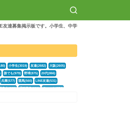
LINE友達募集掲示板です。小学生、中学
80)
小学生(3019)
友達(2682)
大阪(2605)
)
誰でも(979)
野球(875)
20代(866)
兵庫(577)
競馬(560)
LINE友達(531)
集中(382)
通話募集(381)
チャット(374)
門学生(315)
不登校(299)
電話(299)
トーク(299)
246)
カラオケ(244)
イラスト(244)
78)
スポーツ(177)
韓国(176)
雑談グル(176)