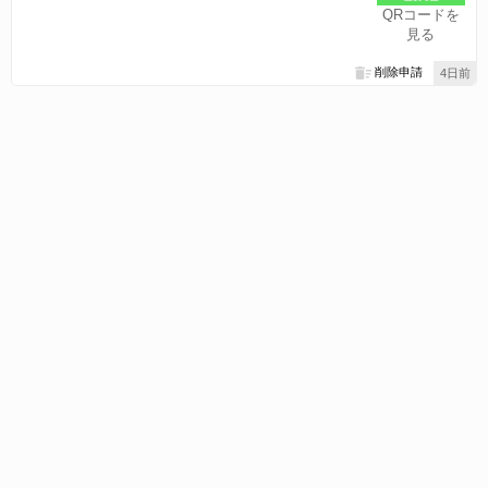
QRコードを
見る
削除申請
4日前