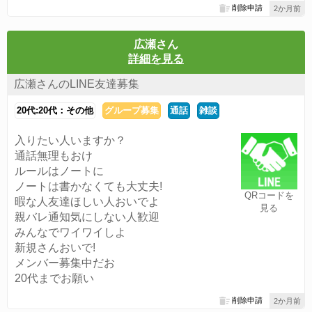
削除申請
2か月前
広瀬さん
詳細を見る
広瀬さんのLINE友達募集
20代:20代：その他
グループ募集
通話
雑談
入りたい人いますか？
通話無理もおけ
ルールはノートに
ノートは書かなくても大丈夫!
QRコードを
暇な人友達ほしい人おいでよ
見る
親バレ通知気にしない人歓迎
みんなでワイワイしよ
新規さんおいで!
メンバー募集中だお
20代までお願い
削除申請
2か月前