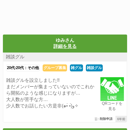
ゆみさん
詳細を見る
雑談グル
20代:20代：その他
グループ募集
雑グル
雑談グル
雑談グルを設立しました!!
まだメンバーが集まっていないのでこれか
ら開拓のような感じになりますが…
大人数が苦手な方…
QRコードを
少人数でお話したい方是非(๑•̀ •́)و✧
見る
削除申請
6年前