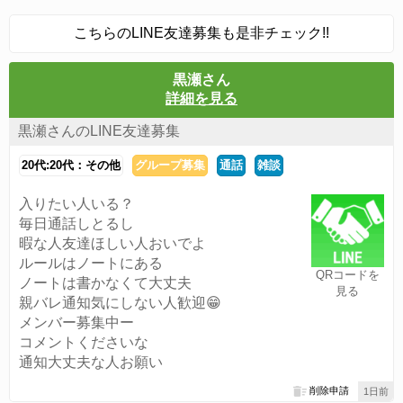
こちらのLINE友達募集も是非チェック!!
黒瀬さん
詳細を見る
黒瀬さんのLINE友達募集
20代:20代：その他
グループ募集
通話
雑談
入りたい人いる？
毎日通話しとるし
暇な人友達ほしい人おいでよ
ルールはノートにある
QRコードを
ノートは書かなくて大丈夫
見る
親バレ通知気にしない人歓迎😁
メンバー募集中ー
コメントくださいな
通知大丈夫な人お願い
削除申請
1日前