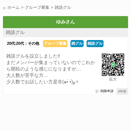
LINE友達募集(178)
スポーツ(177)
韓国(176)
雑談グル(176)
ホーム
グループ募集
雑談グル
パズドラ(172)
Switch(168)
40代(164)
趣味(163)
声優(159)
サッカー(159)
モンハン(158)
相談(155)
すべてのタグを見る
ゆみさん
雑談グル
20代:20代：その他
グループ募集
雑グル
雑談グル
雑談グルを設立しました!!
まだメンバーが集まっていないのでこれか
ら開拓のような感じになりますが…
大人数が苦手な方…
拡大
少人数でお話したい方是非(๑•̀ •́)و✧
削除申請
6年前