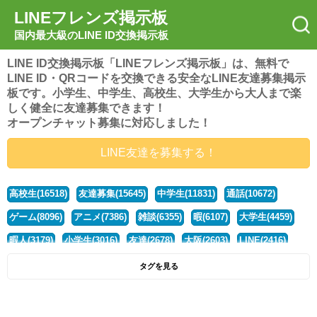
LINEフレンズ掲示板
国内最大級のLINE ID交換掲示板
LINE ID交換掲示板「LINEフレンズ掲示板」は、無料で
LINE ID・QRコードを交換できる安全なLINE友達募集掲示
板です。小学生、中学生、高校生、大学生から大人まで楽
しく健全に友達募集できます！
オープンチャット募集に対応しました！
LINE友達を募集する！
高校生(16518)
友達募集(15645)
中学生(11831)
通話(10672)
ゲーム(8096)
アニメ(7386)
雑談(6355)
暇(6107)
大学生(4459)
暇人(3179)
小学生(3016)
友達(2678)
大阪(2603)
LINE(2416)
関西(2392)
社会人(1437)
漫画(1326)
音楽(1262)
京都(1223)
タグを見る
東京(1176)
10代(1097)
学生(1089)
ひま(1005)
男子(981)
誰でも(978)
野球(875)
20代(866)
グループ(847)
茨城(827)