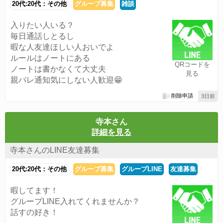
20代:20代：その他
グループ募集
雑談
入りたい人いる？
毎日通話しとるし
暇な人友達ほしい人おいでよ
ルールはノートにある
QRコードを
ノートは書かなくて大丈夫
見る
親バレ通知気にしない人歓迎😁
削除申請
3日前
寺本さん
詳細を見る
寺本さんのLINE友達募集
20代:20代：その他
グループ募集
グループLINE
友達募集
暇してます！
グループLINE入れてくれませんか？
話すの好き！