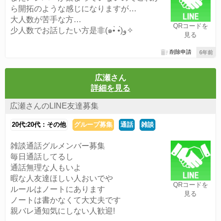
ら開拓のような感じになりますが…
大人数が苦手な方…
QRコードを
少人数でお話したい方是非(๑•̀ •́)و✧
見る
削除申請
6年前
広瀬さん
詳細を見る
広瀬さんのLINE友達募集
20代:20代：その他
グループ募集
通話
雑談
雑談通話グルメンバー募集
毎日通話してるし
通話無理な人もいよ
暇な人友達ほしい人おいでや
QRコードを
ルールはノートにあります
見る
ノートは書かなくて大丈夫です
親バレ通知気にしない人歓迎!