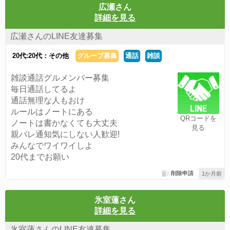
広瀬さん
詳細を見る
広瀬さんのLINE友達募集
20代:20代：その他
グループ募集
通話
雑談
雑談通話グルメンバー募集
毎日通話してるよ
通話無理な人もおけ
ルールはノートにある
QRコードを
ノートは書かなくても大丈夫
見る
親バレ通知気にしない人歓迎!
みんなでワイワイしよ
20代までお願い
削除申請
1か月前
氷室蓮さん
詳細を見る
氷室蓮さんのLINE友達募集