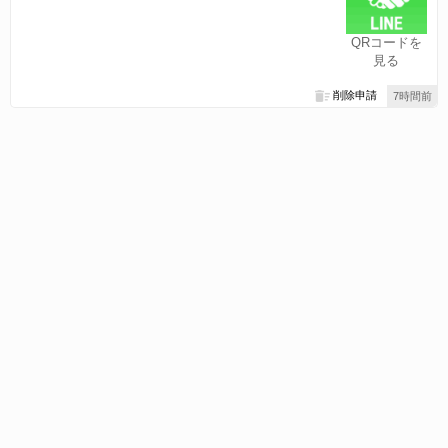
QRコードを
見る
削除申請
7時間前