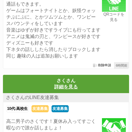
通話もできます。
ゲームはフォートナイトとか、妖怪ウォッ
QRコードを
チぷにぷに、とかツムツムとか、ワンピー
見る
スバウンティをしています
音楽はゆずが好きですライブにも行ってます
アニメは鬼滅の刃と、ワンピースが好きです
ディズニーも好きです
下ネタの話ししたら消したりブロックします
同じ 趣味の人は追加お願いします
削除申請
6時間前
さくさん
詳細を見る
さくさんのLINE友達募集
10代:高校生
友達募集
友達募集
高二男子のさくです！夏休み入ってすごく
暇なので誰か話しましょ！