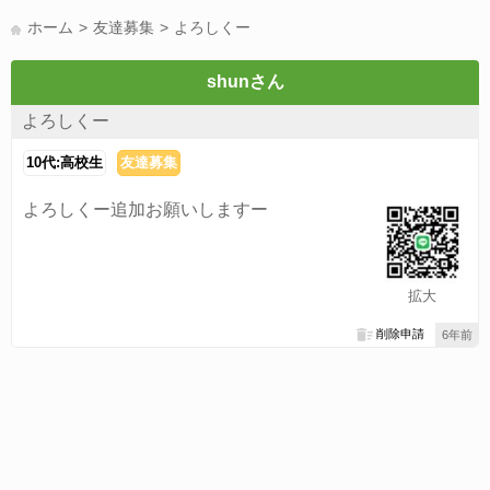
LINE友達募集(178)
スポーツ(177)
韓国(176)
雑談グル(176)
ホーム
友達募集
よろしくー
パズドラ(172)
Switch(168)
趣味(164)
40代(164)
声優(159)
サッカー(159)
モンハン(158)
相談(155)
すべてのタグを見る
shunさん
よろしくー
10代:高校生
友達募集
よろしくー追加お願いしますー
拡大
削除申請
6年前