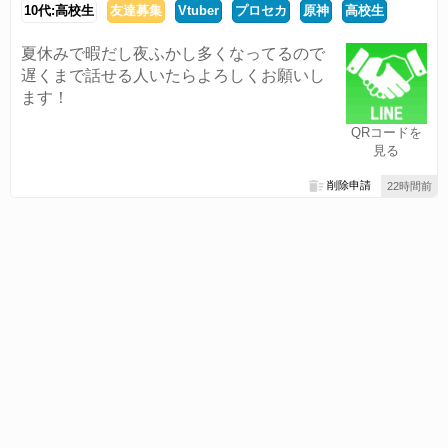
10代:高校生
友達募集
Vtuber
プロセカ
原神
高校生
夏休みで暇だし夜ふかし多くなってるので
遅くまで話せる人いたらよろしくお願いし
ます！
QRコードを
見る
削除申請
22時間前