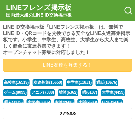
LINEフレンズ掲示板
国内最大級のLINE ID交換掲示板
LINE ID交換掲示板「LINEフレンズ掲示板」は、無料で
LINE ID・QRコードを交換できる安全なLINE友達募集掲示
板です。小学生、中学生、高校生、大学生から大人まで楽
しく健全に友達募集できます！
オープンチャット募集に対応しました！
LINE友達を募集する！
高校生(16519)
友達募集(15650)
中学生(11831)
通話(10676)
ゲーム(8099)
アニメ(7388)
雑談(6362)
暇(6107)
大学生(4459)
暇人(3179)
小学生(3016)
友達(2680)
大阪(2603)
LINE(2416)
関西(2392)
社会人(1437)
漫画(1326)
音楽(1262)
京都(1223)
タグを見る
東京(1176)
10代(1097)
学生(1090)
ひま(1005)
男子(981)
誰でも(978)
野球(875)
20代(866)
グループ(847)
茨城(827)