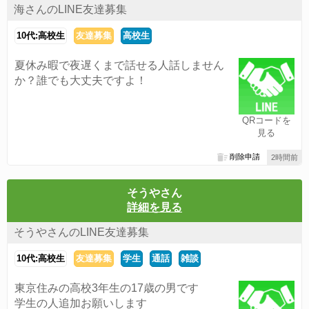
海さんのLINE友達募集
10代:高校生
友達募集
高校生
夏休み暇で夜遅くまで話せる人話しません
か？誰でも大丈夫ですよ！
QRコードを
見る
削除申請
2時間前
そうやさん
詳細を見る
そうやさんのLINE友達募集
10代:高校生
友達募集
学生
通話
雑談
東京住みの高校3年生の17歳の男です
学生の人追加お願いします