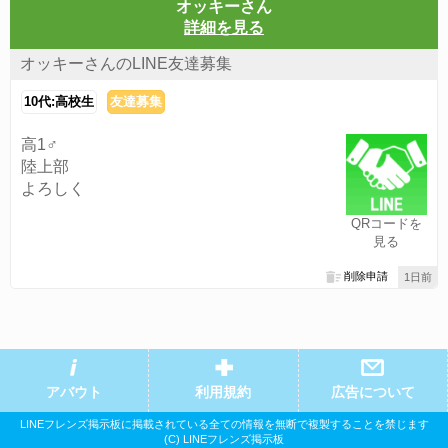
オッキーさん
詳細を見る
オッキーさんのLINE友達募集
10代:高校生
友達募集
高1♂
陸上部
よろしく
QRコードを
見る
削除申請
1日前
アバウト
利用規約
広告について
LINEフレンズ掲示板に掲載されている全ての情報を無断で複製することを禁じます
(C) LINEフレンズ掲示板