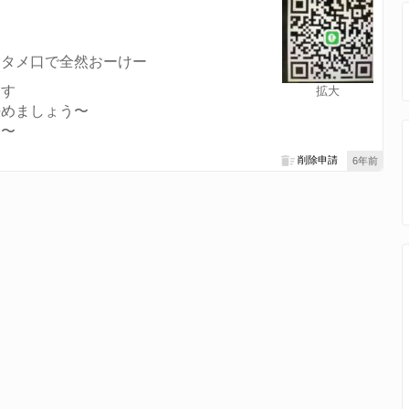
もタメ口で全然おーけー
ます
拡大
決めましょう〜
う〜
削除申請
6年前