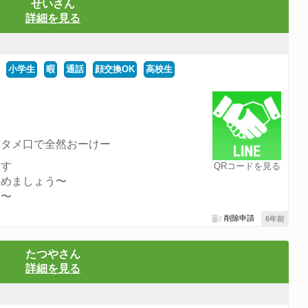
せいさん
詳細を見る
小学生
暇
通話
顔交換OK
高校生
もタメ口で全然おーけー
ます
QRコードを見る
決めましょう〜
う〜
削除申請
6年前
たつやさん
詳細を見る