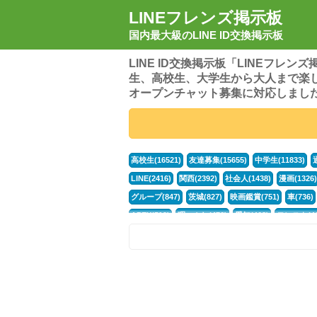
LINEフレンズ掲示板
国内最大級のLINE ID交換掲示板
LINE ID交換掲示板「LINEフレ
生、高校生、大学生から大人まで楽
オープンチャット募集に対応しまし
高校生(16521)
友達募集(15655)
中学生(11833)
LINE(2416)
関西(2392)
社会人(1438)
漫画(1326)
グループ(847)
茨城(827)
映画鑑賞(751)
車(736)
APEX(519)
暇つぶし(476)
愛知(468)
モンスト(46
男(370)
話し相手(364)
歌い手(361)
勉強(361)
ポケモン(298)
オタク(276)
話し相手募集(268)
高
中高生(226)
原神(218)
中3(206)
第五人格(200)
パズドラ(172)
Switch(168)
趣味(164)
40代(164)