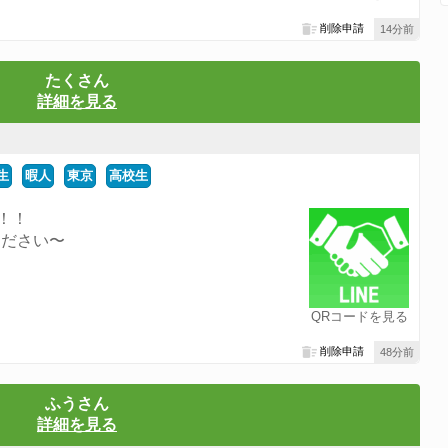
削除申請
14分前
たくさん
詳細を見る
生
暇人
東京
高校生
！！
ください〜
QRコードを見る
削除申請
48分前
ふうさん
詳細を見る