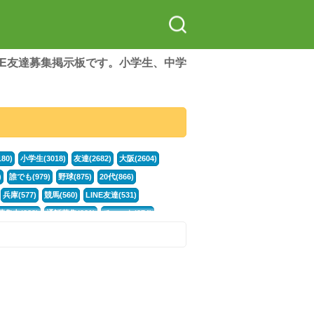
LINE友達募集掲示板です。小学生、中学
80)
小学生(3018)
友達(2682)
大阪(2604)
)
誰でも(979)
野球(875)
20代(866)
兵庫(577)
競馬(560)
LINE友達(531)
集中(382)
通話募集(381)
チャット(374)
門学生(315)
不登校(299)
電話(299)
トーク(299)
246)
カラオケ(244)
イラスト(244)
78)
スポーツ(177)
韓国(176)
雑談グル(176)