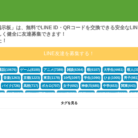
ンズ掲示板」は、無料でLINE ID・QRコードを交換できる安全な
しく健全に友達募集できます！
た！
LINE友達を募集する！
通話(10676)
ゲーム(8100)
アニメ(7389)
雑談(6364)
暇(6107)
大学生(4461)
暇人(31
音楽(1263)
京都(1223)
東京(1178)
10代(1097)
学生(1090)
ひま(1005)
男子(981
バイク(726)
高校(717)
ボカロ(707)
女子(692)
神奈川(685)
中学(653)
関東(643)
5)
30代(433)
グループ募集(412)
マンガ(401)
映画(396)
LINEグループ(388)
友達募
暇電(349)
千葉(336)
北海道(322)
フォートナイト(320)
荒野行動(319)
埼玉(318)
専
タグを見る
3(265)
JK(263)
福岡(260)
プロセカ(260)
腐女子(253)
かまちょ(246)
雑談グループ(
ps4(189)
料理(187)
アニメ好き(184)
マイクラ(181)
LINE通話(180)
LINE友達募集(1
声優(159)
サッカー(159)
モンハン(158)
相談(155)
すべてのタグを見る