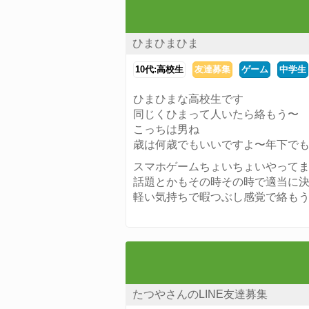
ひまひまひま
10代:高校生
友達募集
ゲーム
中学生
ひまひまな高校生です
同じくひまって人いたら絡もう〜
こっちは男ね
歳は何歳でもいいですよ〜年下で
スマホゲームちょいちょいやって
話題とかもその時その時で適当に
軽い気持ちで暇つぶし感覚で絡も
たつやさんのLINE友達募集