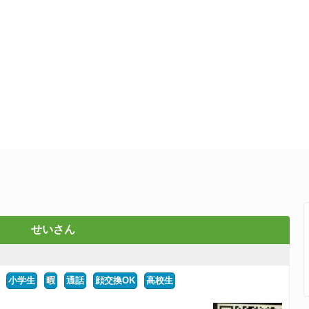
せいさん
小学生
暇
通話
顔交換OK
高校生