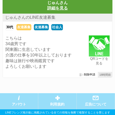
じゅんさん
詳細を見る
じゅんさんのLINE友達募集
30代
友達募集
友達募集
社会人
こちらは
34歳男です
関東圏に生息しています
介護の仕事を10年以上しております
QRコードを
趣味は旅行や映画鑑賞です
見る
よろしくお願いします
削除申請
18時間前
アバウト
利用規約
広告について
LINEフレンズ掲示板に掲載されている全ての情報を無断で複製することを禁じます