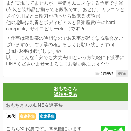
まだ実現してませんが、宇髄さんコスをする予定です😆
(衣装と装飾品は揃ってる段階です。あとは、カラコンと
メイク用品と日輪刀が揃ったら出来る状態✨)
他の趣味は刺青とボディピアスと音楽鑑賞(主にhard
corepunk、サイコビリーetc…)です🎶
＊仕事は夜勤帯の時間なのでお返事が遅くなる場合がご
ざいますが、ご了承の程よろしくお願い致しますm(_
_)mお返事は必ずします👍
以上、こんな自分でも大丈夫🙆‍♀️という方気軽にド派手に
LINEくださいませ★よろしくお願い致します🤲✨
削除申請
6年前
おもちさん
詳細を見る
おもちさんのLINE友達募集
30代
友達募集
友達募集
こちら30代男です。関東圏にいます。