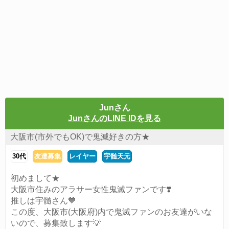
Junさん
JunさんのLINE IDを見る
大阪市(市外でもOK)で鬼滅好きの方★
30代
友達募集
レイヤー
宇髄天元
初めまして★
大阪市住みのアラサー女性鬼滅ファンです❣️
推しは宇髄さん💙
この度、大阪市(大阪府)内で鬼滅ファンのお友達がいな
いので、募集致します💡