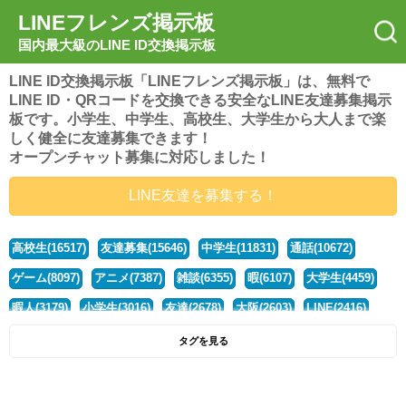
LINEフレンズ掲示板
国内最大級のLINE ID交換掲示板
LINE ID交換掲示板「LINEフレンズ掲示板」は、無料で
LINE ID・QRコードを交換できる安全なLINE友達募集掲示
板です。小学生、中学生、高校生、大学生から大人まで楽
しく健全に友達募集できます！
オープンチャット募集に対応しました！
LINE友達を募集する！
高校生(16517)
友達募集(15646)
中学生(11831)
通話(10672)
ゲーム(8097)
アニメ(7387)
雑談(6355)
暇(6107)
大学生(4459)
暇人(3179)
小学生(3016)
友達(2678)
大阪(2603)
LINE(2416)
関西(2392)
社会人(1437)
漫画(1326)
音楽(1262)
京都(1223)
タグを見る
東京(1176)
10代(1097)
学生(1089)
ひま(1005)
男子(981)
誰でも(978)
野球(875)
20代(866)
グループ(847)
茨城(827)