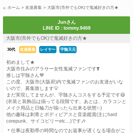
LINE友達募集(178)
スポーツ(177)
韓国(176)
雑談グル(176)
ホーム
友達募集
大阪市(市外でもOK)で鬼滅好きの方★
パズドラ(172)
Switch(168)
40代(164)
趣味(163)
声優(159)
サッカー(159)
モンハン(158)
相談(155)
すべてのタグを見る
Junさん
LINE ID : tommy.9469
大阪市(市外でもOK)で鬼滅好きの方★
30代
友達募集
レイヤー
宇髄天元
初めまして★
大阪市住みのアラサー女性鬼滅ファンです❣️
推しは宇髄さん💙
この度、大阪市(大阪府)内で鬼滅ファンのお友達がいな
いので、募集致します💡
まだ実現してませんが、宇髄さんコスをする予定です😆
(衣装と装飾品は揃ってる段階です。あとは、カラコンと
メイク用品と日輪刀が揃ったら出来る状態✨)
他の趣味は刺青とボディピアスと音楽鑑賞(主にhard
corepunk、サイコビリーetc…)です🎶
＊仕事は夜勤帯の時間なのでお返事が遅くなる場合がご