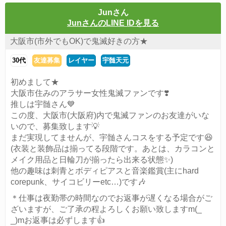
Junさん
JunさんのLINE IDを見る
大阪市(市外でもOK)で鬼滅好きの方★
30代
友達募集
レイヤー
宇髄天元
初めまして★
大阪市住みのアラサー女性鬼滅ファンです❣️
推しは宇髄さん💙
この度、大阪市(大阪府)内で鬼滅ファンのお友達がいな
いので、募集致します💡
まだ実現してませんが、宇髄さんコスをする予定です😆
(衣装と装飾品は揃ってる段階です。あとは、カラコンと
メイク用品と日輪刀が揃ったら出来る状態✨)
他の趣味は刺青とボディピアスと音楽鑑賞(主にhard
corepunk、サイコビリーetc…)です🎶
＊仕事は夜勤帯の時間なのでお返事が遅くなる場合がご
ざいますが、ご了承の程よろしくお願い致しますm(_
_)mお返事は必ずします👍