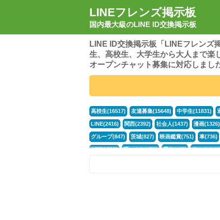
LINEフレンズ掲示板
国内最大級のLINE ID交換掲示板
LINE ID交換掲示板「LINEフレ
生、高校生、大学生から大人まで楽
オープンチャット募集に対応しまし
高校生(16517)
友達募集(15648)
中学生(11831)
LINE(2416)
関西(2392)
社会人(1437)
漫画(1326)
グループ(847)
茨城(827)
映画鑑賞(751)
車(736)
APEX(519)
暇つぶし(476)
愛知(468)
モンスト(46
男(370)
話し相手(363)
歌い手(361)
勉強(361)
ポケモン(298)
オタク(276)
話し相手募集(268)
高
中高生(226)
原神(218)
中3(206)
第五人格(200)
パズドラ(172)
Switch(168)
趣味(164)
40代(164)