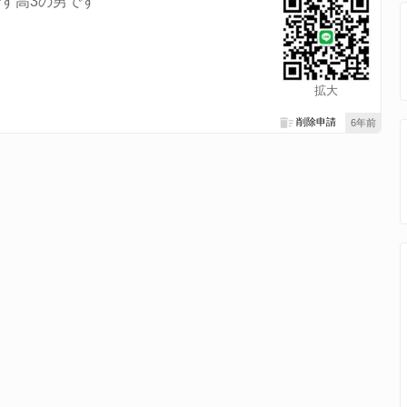
す高3の男です
拡大
削除申請
6年前