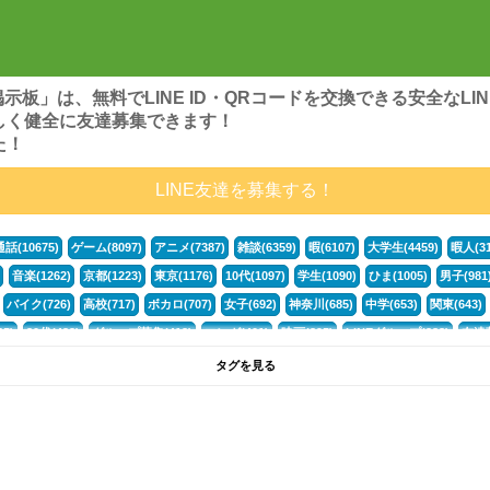
ンズ掲示板」は、無料でLINE ID・QRコードを交換できる安全な
しく健全に友達募集できます！
た！
LINE友達を募集する！
通話(10675)
ゲーム(8097)
アニメ(7387)
雑談(6359)
暇(6107)
大学生(4459)
暇人(31
音楽(1262)
京都(1223)
東京(1176)
10代(1097)
学生(1090)
ひま(1005)
男子(981
バイク(726)
高校(717)
ボカロ(707)
女子(692)
神奈川(685)
中学(653)
関東(643)
5)
30代(433)
グループ募集(412)
マンガ(401)
映画(395)
LINEグループ(388)
友達募
暇電(349)
千葉(336)
北海道(322)
フォートナイト(320)
荒野行動(319)
埼玉(318)
専
タグを見る
3(265)
JK(263)
福岡(260)
プロセカ(260)
腐女子(253)
かまちょ(246)
雑談グループ(
ps4(189)
料理(187)
アニメ好き(184)
マイクラ(181)
LINE通話(180)
LINE友達募集(1
声優(159)
サッカー(159)
モンハン(158)
相談(155)
すべてのタグを見る