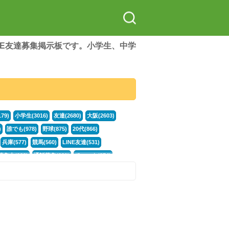
LINE友達募集掲示板です。小学生、中学
79)
小学生(3016)
友達(2680)
大阪(2603)
)
誰でも(978)
野球(875)
20代(866)
兵庫(577)
競馬(560)
LINE友達(531)
集中(382)
通話募集(381)
チャット(374)
門学生(315)
不登校(299)
電話(299)
トーク(299)
246)
イラスト(244)
カラオケ(243)
78)
スポーツ(177)
韓国(176)
雑談グル(176)