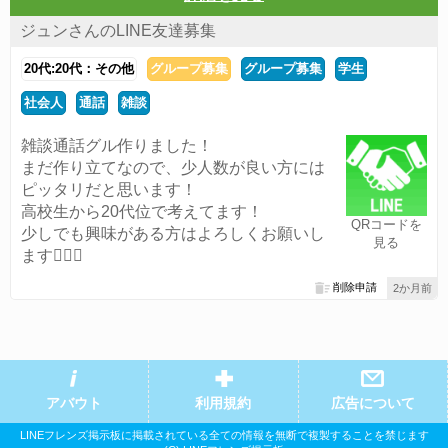
ジュンさんのLINE友達募集
20代:20代：その他
グループ募集
グループ募集
学生
社会人
通話
雑談
雑談通話グル作りました！
まだ作り立てなので、少人数が良い方には
ピッタリだと思います！
高校生から20代位で考えてます！
QRコードを
少しでも興味がある方はよろしくお願いし
見る
ます🙇🏻‍♂️
削除申請
2か月前
アバウト
利用規約
広告について
LINEフレンズ掲示板に掲載されている全ての情報を無断で複製することを禁じます