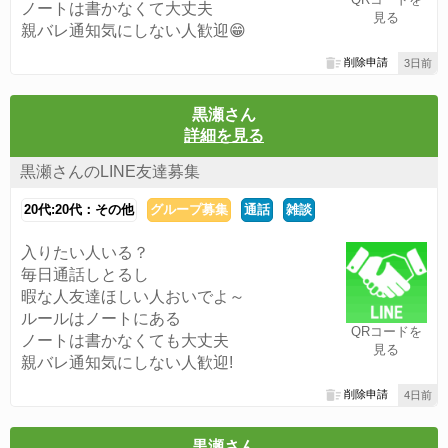
ノートは書かなくて大丈夫
見る
親バレ通知気にしない人歓迎😁
削除申請
3日前
黒瀬さん
詳細を見る
黒瀬さんのLINE友達募集
20代:20代：その他
グループ募集
通話
雑談
入りたい人いる？
毎日通話しとるし
暇な人友達ほしい人おいでよ～
ルールはノートにある
QRコードを
ノートは書かなくても大丈夫
見る
親バレ通知気にしない人歓迎!
削除申請
4日前
黒瀬さん