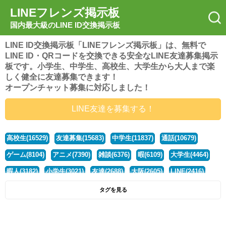
LINEフレンズ掲示板
国内最大級のLINE ID交換掲示板
LINE ID交換掲示板「LINEフレンズ掲示板」は、無料で
LINE ID・QRコードを交換できる安全なLINE友達募集掲示
板です。小学生、中学生、高校生、大学生から大人まで楽
しく健全に友達募集できます！
オープンチャット募集に対応しました！
LINE友達を募集する！
高校生(16529)
友達募集(15683)
中学生(11837)
通話(10679)
ゲーム(8104)
アニメ(7390)
雑談(6376)
暇(6109)
大学生(4464)
暇人(3182)
小学生(3021)
友達(2688)
大阪(2605)
LINE(2416)
関西(2392)
社会人(1443)
漫画(1326)
音楽(1264)
京都(1223)
タグを見る
東京(1182)
10代(1098)
学生(1092)
ひま(1006)
男子(981)
誰でも(979)
野球(875)
20代(866)
グループ(847)
茨城(827)