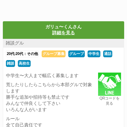
ガリュ〜くんさん
詳細を見る
雑談グル
20代:20代：その他
グループ募集
グループ
中学生
通話
雑談
高校生
中学生〜大人まで幅広く募集します
荒したりしたらこちらから本部グルで対象
します
勝手な追加や招待等も禁止です
QRコードを
みんなで仲良くして下さい
見る
いろんな人がいます
ルール
全て自己責任です