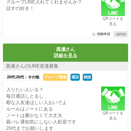
グループLINE入れてくれませんか？
話すの好き！
QRコードを
見る
削除申請
1週間前
黒瀬さん
詳細を見る
黒瀬さんのLINE友達募集
20代:20代：その他
グループ募集
通話
雑談
入りたい人いる？
毎日通話しとるし
暇な人友達ほしい人おいでよ
ルールはノートにある
QRコードを
ノートは書かなくて大丈夫
見る
親バレ通知気にしない人歓迎です
20代までお願いします