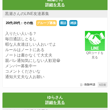
詳細を見る
黒瀬さんのLINE友達募集
20代:20代：その他
グループ募集
通話
雑談
入りたい人いる？
毎日通話しとるし
暇な人友達ほしい人おいでよ
ルールはノートにある
QRコードを
ノートは書かなくて大丈夫
見る
親バレ通知気にしない人歓迎😁
メンバー募集中ー
コメントくださいな
通知大丈夫な人お願い
削除申請
6日前
ゆらさん
詳細を見る