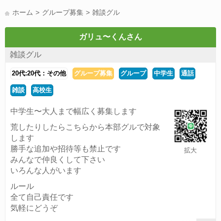
LINE友達募集(178)
スポーツ(177)
韓国(176)
雑談グル(176)
ホーム
グループ募集
雑談グル
パズドラ(172)
Switch(168)
趣味(164)
40代(164)
サッカー(160)
声優(159)
モンハン(158)
相談(155)
すべてのタグを見る
ガリュ〜くんさん
雑談グル
20代:20代：その他
グループ募集
グループ
中学生
通話
雑談
高校生
中学生〜大人まで幅広く募集します
荒したりしたらこちらから本部グルで対象
します
勝手な追加や招待等も禁止です
拡大
みんなで仲良くして下さい
いろんな人がいます
ルール
全て自己責任です
気軽にどうぞ