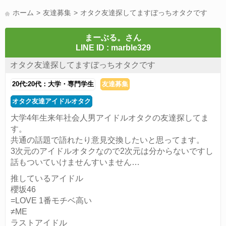
LINE友達募集(178)
スポーツ(177)
韓国(176)
雑談グル(176)
ホーム
友達募集
オタク友達探してますぼっちオタクです
パズドラ(172)
Switch(168)
趣味(164)
40代(164)
声優(159)
サッカー(159)
モンハン(158)
相談(155)
すべてのタグを見る
まーぶる。さん
LINE ID : marble329
オタク友達探してますぼっちオタクです
20代:20代：大学・専門学生
友達募集
オタク友達アイドルオタク
大学4年生来年社会人男アイドルオタクの友達探してま
す。
共通の話題で語れたり意見交換したいと思ってます。
3次元のアイドルオタクなので2次元は分からないですし
話もついていけませんすいません…
推しているアイドル
櫻坂46
=LOVE 1番モチベ高い
≠ME
ラストアイドル