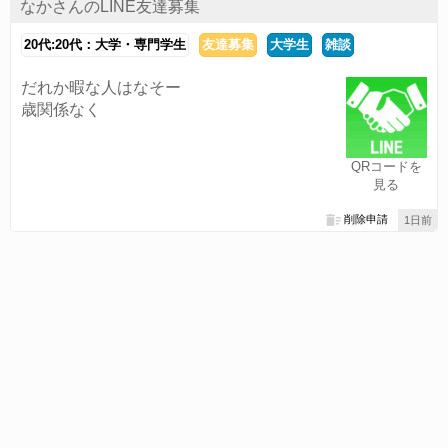
なかさんのLINE友達募集
20代:20代：大学・専門学生
友達募集
大学生
雑談
だれか暇な人はなそー
歳関係なく
QRコードを
見る
削除申請
1日前