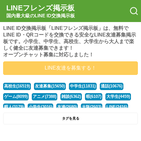
LINEフレンズ掲示板
国内最大級のLINE ID交換掲示板
LINE ID交換掲示板「LINEフレンズ掲示板」は、無料で
LINE ID・QRコードを交換できる安全なLINE友達募集掲示
板です。小学生、中学生、高校生、大学生から大人まで楽
しく健全に友達募集できます！
オープンチャット募集に対応しました！
LINE友達を募集する！
高校生(16519)
友達募集(15650)
中学生(11831)
通話(10676)
ゲーム(8099)
アニメ(7388)
雑談(6362)
暇(6107)
大学生(4459)
暇人(3179)
小学生(3016)
友達(2680)
大阪(2603)
LINE(2416)
関西(2392)
社会人(1437)
漫画(1326)
音楽(1262)
京都(1223)
タグを見る
東京(1176)
10代(1097)
学生(1090)
ひま(1005)
男子(981)
誰でも(978)
野球(875)
20代(866)
グループ(847)
茨城(827)