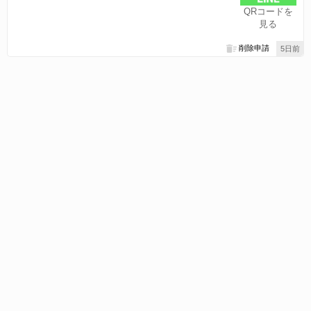
QRコードを
見る
削除申請
5日前