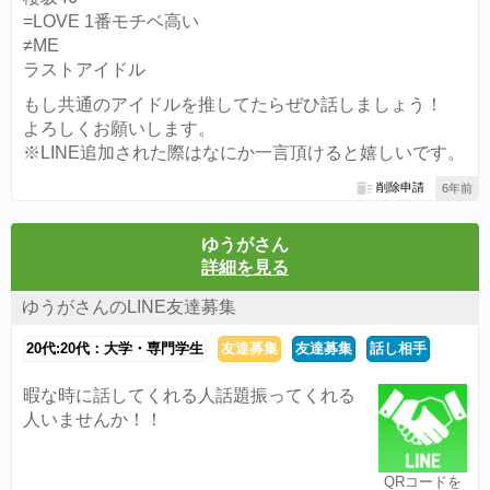
=LOVE 1番モチベ高い
≠ME
ラストアイドル
もし共通のアイドルを推してたらぜひ話しましょう！
よろしくお願いします。
※LINE追加された際はなにか一言頂けると嬉しいです。
削除申請
6年前
ゆうがさん
詳細を見る
ゆうがさんのLINE友達募集
20代:20代：大学・専門学生
友達募集
友達募集
話し相手
暇な時に話してくれる人話題振ってくれる
人いませんか！！
QRコードを