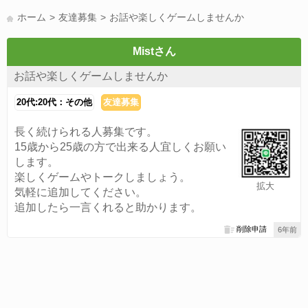
LINE友達募集(178)
スポーツ(177)
韓国(176)
雑談グル(176)
ホーム
友達募集
お話や楽しくゲームしませんか
パズドラ(172)
Switch(168)
趣味(164)
40代(164)
声優(159)
サッカー(159)
モンハン(158)
相談(155)
すべてのタグを見る
Mistさん
お話や楽しくゲームしませんか
20代:20代：その他
友達募集
長く続けられる人募集です。
15歳から25歳の方で出来る人宜しくお願い
します。
楽しくゲームやトークしましょう。
拡大
気軽に追加してください。
追加したら一言くれると助かります。
削除申請
6年前