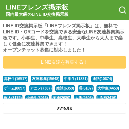
LINEフレンズ掲示板
国内最大級のLINE ID交換掲示板
LINE ID交換掲示板「LINEフレンズ掲示板」は、無料で
LINE ID・QRコードを交換できる安全なLINE友達募集掲示
板です。小学生、中学生、高校生、大学生から大人まで楽
しく健全に友達募集できます！
オープンチャット募集に対応しました！
LINE友達を募集する！
高校生(16517)
友達募集(15648)
中学生(11831)
通話(10674)
ゲーム(8097)
アニメ(7387)
雑談(6359)
暇(6107)
大学生(4459)
暇人(3179)
小学生(3016)
友達(2680)
大阪(2603)
LINE(2416)
関西(2392)
社会人(1437)
漫画(1326)
音楽(1262)
京都(1223)
タグを見る
東京(1176)
10代(1097)
学生(1090)
ひま(1005)
男子(981)
誰でも(978)
野球(875)
20代(866)
グループ(847)
茨城(827)