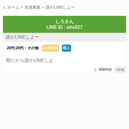
LINE友達募集(178)
スポーツ(177)
韓国(176)
雑談グル(176)
ホーム
友達募集
誰かLINEしよー
パズドラ(172)
Switch(168)
趣味(164)
40代(164)
声優(159)
サッカー(159)
モンハン(158)
相談(155)
すべてのタグを見る
しろさん
LINE ID : siro527
誰かLINEしよー
20代:20代：その他
友達募集
暇人
暇だから誰かLINEしよ
削除申請
6年前