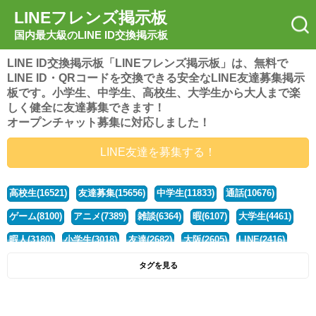
LINEフレンズ掲示板
国内最大級のLINE ID交換掲示板
LINE ID交換掲示板「LINEフレンズ掲示板」は、無料で
LINE ID・QRコードを交換できる安全なLINE友達募集掲示
板です。小学生、中学生、高校生、大学生から大人まで楽
しく健全に友達募集できます！
オープンチャット募集に対応しました！
LINE友達を募集する！
高校生(16521)
友達募集(15656)
中学生(11833)
通話(10676)
ゲーム(8100)
アニメ(7389)
雑談(6364)
暇(6107)
大学生(4461)
暇人(3180)
小学生(3018)
友達(2682)
大阪(2605)
LINE(2416)
関西(2392)
社会人(1439)
漫画(1326)
音楽(1263)
京都(1223)
タグを見る
東京(1178)
10代(1097)
学生(1090)
ひま(1005)
男子(981)
誰でも(979)
野球(875)
20代(866)
グループ(847)
茨城(827)