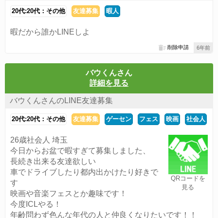
20代:20代：その他
友達募集
暇人
暇だから誰かLINEしよ
削除申請
6年前
バウくんさん
詳細を見る
バウくんさんのLINE友達募集
20代:20代：その他
友達募集
ゲーセン
フェス
映画
社会人
26歳社会人 埼玉
今日からお盆で暇すぎて募集しました、
長続き出来る友達欲しい
車でドライブしたり都内出かけたり好きで
QRコードを
す
見る
映画や音楽フェスとか趣味です！
今度ICLやる！
年齢問わず色んな年代の人と仲良くなりたいです！！