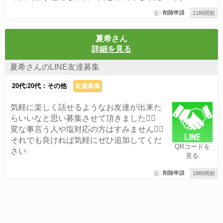
削除申請
11時間前
夏希さん
詳細を見る
夏希さんのLINE友達募集
20代:20代：その他
友達募集
気軽に楽しく話せるようなお友達が出来た
らいいなと思い募集させて頂きました🙆‍♀️
変な事言う人や塩対応の方はすみません🙇‍♀️
それでも良ければ気軽にぜひ追加してくだ
QRコードを
さい
見る
削除申請
18時間前