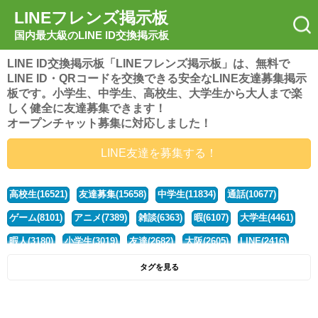
LINEフレンズ掲示板
国内最大級のLINE ID交換掲示板
LINE ID交換掲示板「LINEフレンズ掲示板」は、無料で
LINE ID・QRコードを交換できる安全なLINE友達募集掲示
板です。小学生、中学生、高校生、大学生から大人まで楽
しく健全に友達募集できます！
オープンチャット募集に対応しました！
LINE友達を募集する！
高校生(16521)
友達募集(15658)
中学生(11834)
通話(10677)
ゲーム(8101)
アニメ(7389)
雑談(6363)
暇(6107)
大学生(4461)
暇人(3180)
小学生(3019)
友達(2682)
大阪(2605)
LINE(2416)
関西(2392)
社会人(1439)
漫画(1326)
音楽(1262)
京都(1223)
タグを見る
東京(1178)
10代(1097)
学生(1090)
ひま(1006)
男子(981)
誰でも(979)
野球(875)
20代(866)
グループ(847)
茨城(827)