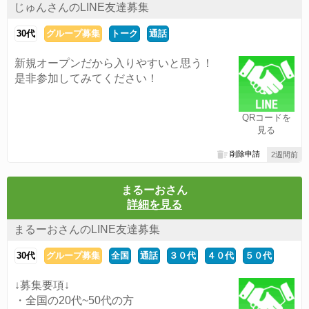
じゅんさんのLINE友達募集
30代
グループ募集
トーク
通話
新規オープンだから入りやすいと思う！
是非参加してみてください！
QRコードを
見る
削除申請
2週間前
まるーおさん
詳細を見る
まるーおさんのLINE友達募集
30代
グループ募集
全国
通話
３０代
４０代
５０代
↓募集要項↓
・全国の20代~50代の方