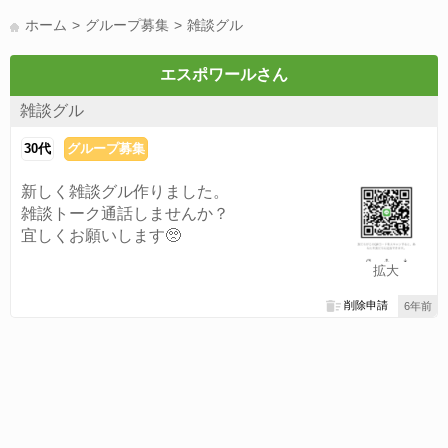
LINE友達募集(178)
スポーツ(177)
韓国(176)
雑談グル(176)
ホーム
グループ募集
雑談グル
パズドラ(172)
Switch(168)
趣味(164)
40代(164)
サッカー(160)
声優(159)
モンハン(158)
相談(155)
すべてのタグを見る
エスポワールさん
雑談グル
30代
グループ募集
新しく雑談グル作りました。
雑談トーク通話しませんか？
宜しくお願いします🥺
拡大
削除申請
6年前