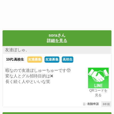
soraさん
詳細を見る
友達ぼしゅ、
10代:高校生
友達募集
友達募集
高校生
暇なので友達ぼしゅーちゅーです🥺
変な人とグル招待目的は❌
長く続く人やといいな笑
QRコードを
見る
削除申請
6年前