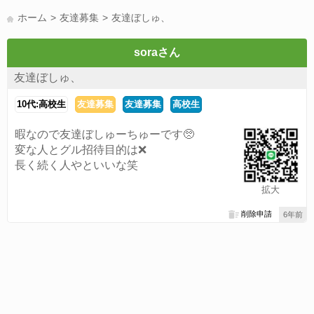
LINE友達募集(178)
スポーツ(177)
韓国(176)
雑談グル(176)
ホーム
友達募集
友達ぼしゅ、
パズドラ(172)
Switch(168)
40代(164)
趣味(163)
声優(159)
サッカー(159)
モンハン(158)
相談(155)
すべてのタグを見る
soraさん
友達ぼしゅ、
10代:高校生
友達募集
友達募集
高校生
暇なので友達ぼしゅーちゅーです🥺
変な人とグル招待目的は❌
長く続く人やといいな笑
拡大
削除申請
6年前