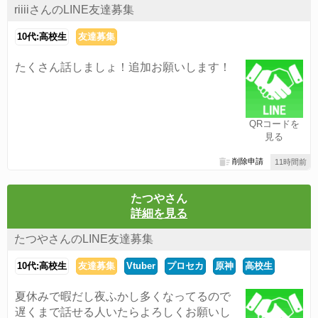
riiiiさんのLINE友達募集
10代:高校生
友達募集
たくさん話しましょ！追加お願いします！
QRコードを
見る
削除申請
11時間前
たつやさん
詳細を見る
たつやさんのLINE友達募集
10代:高校生
友達募集
Vtuber
プロセカ
原神
高校生
夏休みで暇だし夜ふかし多くなってるので
遅くまで話せる人いたらよろしくお願いし