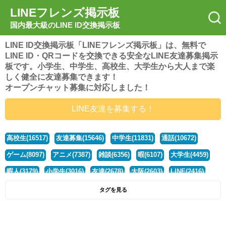
LINEフレンズ掲示板
国内最大級のLINE ID交換掲示板
LINE ID交換掲示板「LINEフレンズ掲示板」は、無料で
LINE ID・QRコードを交換できる安全なLINE友達募集掲示
板です。小学生、中学生、高校生、大学生から大人まで楽
しく健全に友達募集できます！
オープンチャット募集に対応しました！
LINE友達を募集する！
高校生(16517)
友達募集(15646)
中学生(11831)
通話(10672)
ゲーム(8097)
アニメ(7387)
雑談(6356)
暇(6107)
大学生(4459)
暇人(3179)
小学生(3016)
友達(2678)
大阪(2603)
LINE(2416)
関西(2392)
社会人(1437)
漫画(1326)
音楽(1262)
京都(1223)
タグを見る
東京(1176)
10代(1097)
学生(1089)
ひま(1005)
男子(981)
誰でも(978)
野球(875)
20代(866)
グループ(847)
茨城(827)