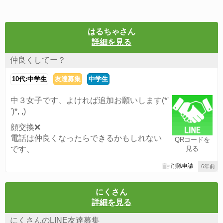
はるちゃさん
詳細を見る
仲良くしてー？
10代:中学生
友達募集
中学生
中３女子です、よければ追加お願いします(*'
')*, ,)
顔交換❌
電話は仲良くなったらできるかもしれない
QRコードを
です、
見る
削除申請
6年前
にくさん
詳細を見る
にくさんのLINE友達募集