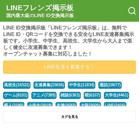
LINEフレンズ掲示板
国内最大級のLINE ID交換掲示板
LINE ID交換掲示板「LINEフレンズ掲示板」は、無料で
LINE ID・QRコードを交換できる安全なLINE友達募集掲示
板です。小学生、中学生、高校生、大学生から大人まで楽
しく健全に友達募集できます！
オープンチャット募集に対応しました！
LINE友達を募集する！
高校生(16522)
友達募集(15656)
中学生(11834)
通話(10677)
ゲーム(8101)
アニメ(7389)
雑談(6363)
暇(6107)
大学生(4461)
暇人(3180)
小学生(3019)
友達(2682)
大阪(2605)
LINE(2416)
関西(2392)
社会人(1439)
漫画(1326)
音楽(1262)
京都(1223)
タグを見る
東京(1178)
10代(1097)
学生(1090)
ひま(1006)
男子(981)
誰でも(979)
野球(875)
20代(866)
グループ(847)
茨城(827)