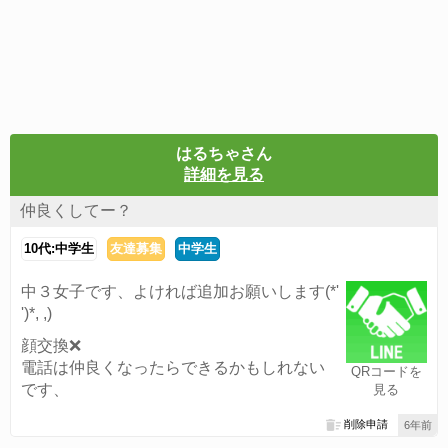
はるちゃさん
詳細を見る
仲良くしてー？
10代:中学生
友達募集
中学生
中３女子です、よければ追加お願いします(*'
')*, ,)
顔交換❌
電話は仲良くなったらできるかもしれない
QRコードを
です、
見る
削除申請
6年前