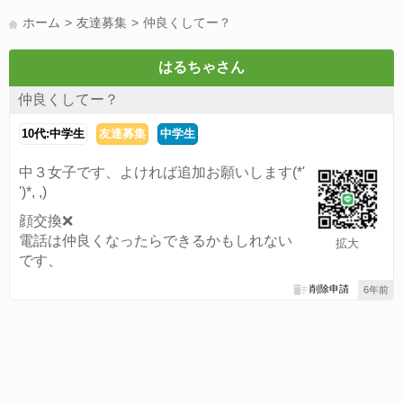
LINE友達募集(178)
スポーツ(177)
韓国(176)
雑談グル(176)
ホーム
友達募集
仲良くしてー？
パズドラ(172)
Switch(168)
趣味(164)
40代(164)
サッカー(160)
声優(159)
モンハン(158)
相談(155)
すべてのタグを見る
はるちゃさん
仲良くしてー？
10代:中学生
友達募集
中学生
中３女子です、よければ追加お願いします(*'
')*, ,)
顔交換❌
電話は仲良くなったらできるかもしれない
拡大
です、
削除申請
6年前