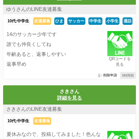
ゆうさんのLINE友達募集
10代:中学生
友達募集
ひま
サッカー
中学生
小学生
通話
14のサッカー少年です
誰でも仲良くしてね
年齢あると、返事しやすい
QRコードを
返事早め
見る
削除申請
5時間前
さきさん
詳細を見る
さきさんのLINE友達募集
10代:中学生
友達募集
夏休みなので、投稿してみました！色んな