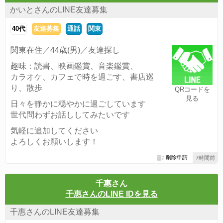
かいとさんのLINE友達募集
40代
友達募集
通話
関東
関東在住／44歳(男)／友達探し
趣味：読書、映画鑑賞、音楽鑑賞、
カラオケ、カフェで時を過ごす、書店巡
り、散歩
QRコードを
見る
日々を静かに穏やかに過ごしています
世代問わずお話ししてみたいです
気軽に追加してください
よろしくお願いします！
削除申請
7時間前
千惠さん
千惠さんのLINE IDを見る
千惠さんのLINE友達募集