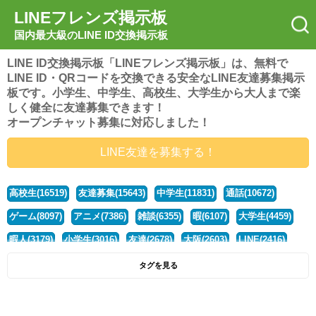
LINEフレンズ掲示板
国内最大級のLINE ID交換掲示板
LINE ID交換掲示板「LINEフレンズ掲示板」は、無料で
LINE ID・QRコードを交換できる安全なLINE友達募集掲示
板です。小学生、中学生、高校生、大学生から大人まで楽
しく健全に友達募集できます！
オープンチャット募集に対応しました！
LINE友達を募集する！
高校生(16519)
友達募集(15643)
中学生(11831)
通話(10672)
ゲーム(8097)
アニメ(7386)
雑談(6355)
暇(6107)
大学生(4459)
暇人(3179)
小学生(3016)
友達(2678)
大阪(2603)
LINE(2416)
関西(2392)
社会人(1436)
漫画(1326)
音楽(1262)
京都(1223)
タグを見る
東京(1176)
10代(1097)
学生(1089)
ひま(1005)
男子(981)
誰でも(978)
野球(875)
20代(866)
グループ(847)
茨城(827)