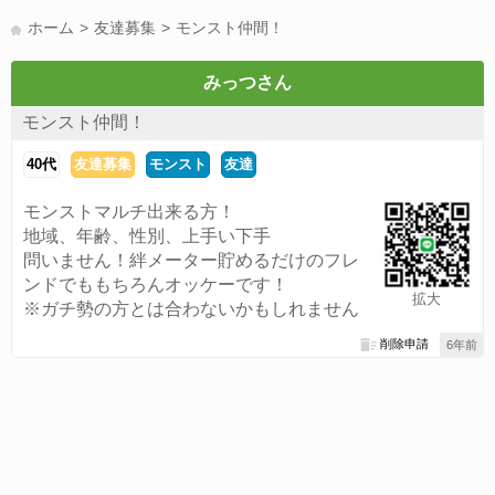
LINE友達募集(178)
スポーツ(177)
韓国(176)
雑談グル(176)
ホーム
友達募集
モンスト仲間！
パズドラ(172)
Switch(168)
40代(164)
趣味(163)
声優(159)
サッカー(159)
モンハン(158)
相談(155)
すべてのタグを見る
みっつさん
モンスト仲間！
40代
友達募集
モンスト
友達
モンストマルチ出来る方！
地域、年齢、性別、上手い下手
問いません！絆メーター貯めるだけのフレ
ンドでももちろんオッケーです！
拡大
※ガチ勢の方とは合わないかもしれません
削除申請
6年前