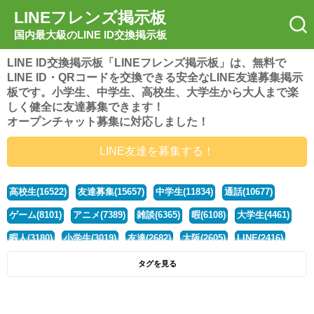
LINEフレンズ掲示板
国内最大級のLINE ID交換掲示板
LINE ID交換掲示板「LINEフレンズ掲示板」は、無料で
LINE ID・QRコードを交換できる安全なLINE友達募集掲示
板です。小学生、中学生、高校生、大学生から大人まで楽
しく健全に友達募集できます！
オープンチャット募集に対応しました！
LINE友達を募集する！
高校生(16522)
友達募集(15657)
中学生(11834)
通話(10677)
ゲーム(8101)
アニメ(7389)
雑談(6365)
暇(6108)
大学生(4461)
暇人(3180)
小学生(3019)
友達(2682)
大阪(2605)
LINE(2416)
関西(2392)
社会人(1439)
漫画(1326)
音楽(1263)
京都(1223)
タグを見る
東京(1178)
10代(1097)
学生(1090)
ひま(1006)
男子(981)
誰でも(979)
野球(875)
20代(866)
グループ(847)
茨城(827)