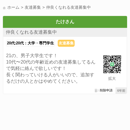
LINE友達募集(178)
スポーツ(177)
韓国(176)
雑談グル(176)
ホーム
友達募集
仲良くなれる友達募集中
パズドラ(172)
Switch(168)
趣味(164)
40代(164)
サッカー(160)
声優(159)
モンハン(158)
相談(155)
すべてのタグを見る
たけさん
仲良くなれる友達募集中
20代:20代：大学・専門学生
友達募集
21の、男子大学生です！
10代〜20代の年齢近めの友達募集してるん
で気軽に絡んで欲しいです！
長く関わっていける人がいいので、追加す
拡大
るだけの人とかはやめてください。
削除申請
6年前