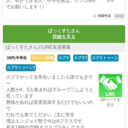
人、vcができる人、中学生限定、ケンカNG
見る
でお願いします！!
削除申請
6年前
ばっくすたさん
詳細を見る
ばっくすたさんのLINE友達募集
10代:中学生
グループ募集
スプラ
スプラ3
スプラトゥーン
スプラトゥーン3
スプラやってる学生いましたら誰でもきて
ー
人数が4、5人集まればグループ二しようと
思っています
QRコードを
興味があれば友達追加するだけでもいいの
見る
で
だれでも来てください（主に学生
僕はエンジョイ勢で今はAプラスです
基本19時ｶﾗ20時までスプラをしてます