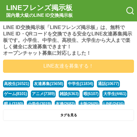
LINEフレンズ掲示板
国内最大級のLINE ID交換掲示板
LINE ID交換掲示板「LINEフレンズ掲示板」は、無料で
LINE ID・QRコードを交換できる安全なLINE友達募集掲示
板です。小学生、中学生、高校生、大学生から大人まで楽
しく健全に友達募集できます！
オープンチャット募集に対応しました！
LINE友達を募集する！
高校生(16521)
友達募集(15658)
中学生(11834)
通話(10677)
ゲーム(8101)
アニメ(7389)
雑談(6363)
暇(6107)
大学生(4461)
暇人(3180)
小学生(3019)
友達(2682)
大阪(2605)
LINE(2416)
関西(2392)
社会人(1439)
漫画(1326)
音楽(1262)
京都(1223)
タグを見る
東京(1178)
10代(1097)
学生(1090)
ひま(1006)
男子(981)
誰でも(979)
野球(875)
20代(866)
グループ(847)
茨城(827)