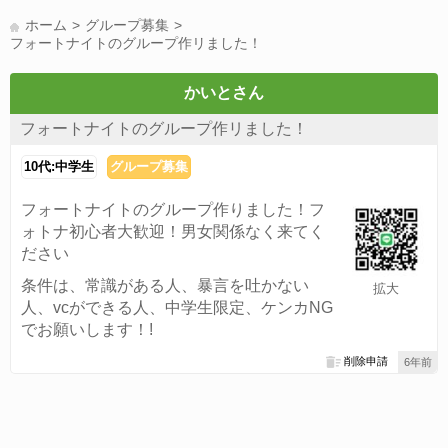
LINE友達募集(178)
スポーツ(177)
韓国(176)
雑談グル(176)
ホーム
グループ募集
パズドラ(172)
Switch(168)
趣味(164)
40代(164)
サッカー(160)
フォートナイトのグループ作リました！
声優(159)
モンハン(158)
相談(155)
すべてのタグを見る
かいとさん
フォートナイトのグループ作リました！
10代:中学生
グループ募集
フォートナイトのグループ作りました！フ
ォトナ初心者大歓迎！男女関係なく来てく
ださい
条件は、常識がある人、暴言を吐かない
拡大
人、vcができる人、中学生限定、ケンカNG
でお願いします！!
削除申請
6年前