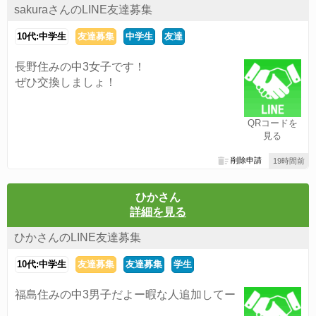
sakuraさんのLINE友達募集
10代:中学生
友達募集
中学生
友達
長野住みの中3女子です！
ぜひ交換しましょ！
QRコードを
見る
削除申請
19時間前
ひかさん
詳細を見る
ひかさんのLINE友達募集
10代:中学生
友達募集
友達募集
学生
福島住みの中3男子だよー暇な人追加してー