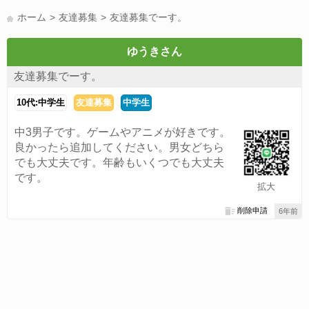
LINE友達募集(178)
スポーツ(177)
韓国(176)
雑談グル(176)
ホーム
友達募集
友達募集でーす。
パズドラ(172)
Switch(168)
趣味(164)
40代(164)
声優(159)
サッカー(159)
モンハン(158)
相談(155)
すべてのタグを見る
ゆうきさん
友達募集でーす。
10代:中学生
友達募集
中学生
中3男子です。ゲームやアニメが好きです。
良かったら追加してください。男女どちら
でも大丈夫です。年齢もいくつでも大丈夫
です。
拡大
削除申請
6年前