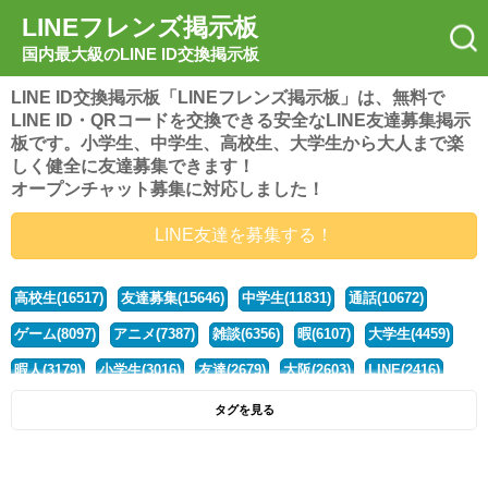
LINEフレンズ掲示板
国内最大級のLINE ID交換掲示板
LINE ID交換掲示板「LINEフレンズ掲示板」は、無料で
LINE ID・QRコードを交換できる安全なLINE友達募集掲示
板です。小学生、中学生、高校生、大学生から大人まで楽
しく健全に友達募集できます！
オープンチャット募集に対応しました！
LINE友達を募集する！
高校生(16517)
友達募集(15646)
中学生(11831)
通話(10672)
ゲーム(8097)
アニメ(7387)
雑談(6356)
暇(6107)
大学生(4459)
暇人(3179)
小学生(3016)
友達(2679)
大阪(2603)
LINE(2416)
関西(2392)
社会人(1437)
漫画(1326)
音楽(1262)
京都(1223)
タグを見る
東京(1176)
10代(1097)
学生(1089)
ひま(1005)
男子(981)
誰でも(978)
野球(875)
20代(866)
グループ(847)
茨城(827)