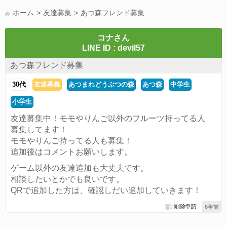
LINE友達募集(178)
スポーツ(177)
韓国(176)
雑談グル(176)
ホーム
友達募集
あつ森フレンド募集
パズドラ(172)
Switch(168)
趣味(164)
40代(164)
サッカー(160)
声優(159)
モンハン(158)
相談(155)
すべてのタグを見る
コナさん
LINE ID : devil57
あつ森フレンド募集
30代
友達募集
あつまれどうぶつの森
あつ森
中学生
小学生
友達募集中！モモやりんご以外のフルーツ持ってる人
募集してます！
モモやりんご持ってる人も募集！
追加後はコメントお願いします。
ゲーム以外の友達追加も大丈夫です。
相談したいとかでも良いです。
QRで追加した方は、確認しだい追加していきます！
削除申請
6年前