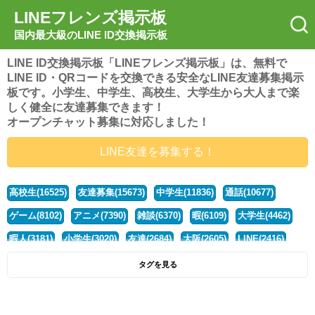
LINEフレンズ掲示板
国内最大級のLINE ID交換掲示板
LINE ID交換掲示板「LINEフレンズ掲示板」は、無料で
LINE ID・QRコードを交換できる安全なLINE友達募集掲示
板です。小学生、中学生、高校生、大学生から大人まで楽
しく健全に友達募集できます！
オープンチャット募集に対応しました！
LINE友達を募集する！
高校生(16525)
友達募集(15673)
中学生(11836)
通話(10677)
ゲーム(8102)
アニメ(7390)
雑談(6370)
暇(6109)
大学生(4462)
暇人(3181)
小学生(3020)
友達(2684)
大阪(2605)
LINE(2416)
関西(2392)
社会人(1443)
漫画(1326)
音楽(1263)
京都(1223)
タグを見る
東京(1181)
10代(1097)
学生(1091)
ひま(1006)
男子(981)
誰でも(979)
野球(875)
20代(866)
グループ(847)
茨城(827)