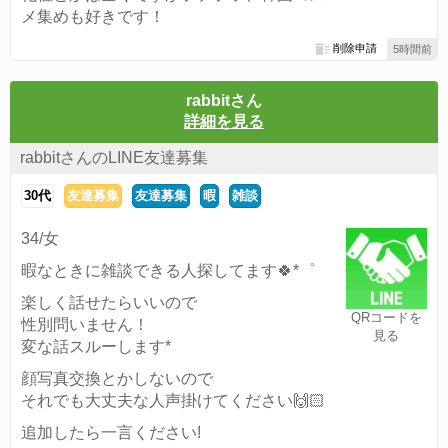
メ集めも好きです！
削除申請
5時間前
rabbitさん
詳細を見る
rabbitさんのLINE友達募集
30代
友達募集
友達募集
暇
雑談
34/女
暇なときに雑談できる人探してます🍀*゜
楽しく話せたらいいので
QRコードを
性別問いません！
見る
変な話スルーします*
顔写真交換とかしないので
それでも大丈夫な人声掛けてください🙌🏻
追加したら一言ください!