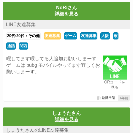
NoRiさん
詳細を見る
LINE友達募集
20代:20代：その他
友達募集
ゲーム
友達募集
大阪
暇
通話
関西
暇してます暇してる人追加お願いしまーす
ゲームは pubg モバイルやってます宜しくお
願いしまーす。
QRコードを
見る
削除申請
6年前
しょうたさん
詳細を見る
しょうたさんのLINE友達募集