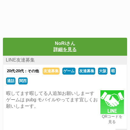
NoRiさん
詳細を見る
LINE友達募集
20代:20代：その他
友達募集
ゲーム
友達募集
大阪
暇
通話
関西
暇してます暇してる人追加お願いしまーす
ゲームは pubg モバイルやってます宜しくお
願いしまーす。
QRコードを
見る