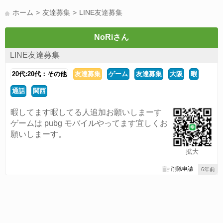
LINE友達募集(178)
スポーツ(177)
韓国(176)
雑談グル(176)
ホーム
友達募集
LINE友達募集
パズドラ(172)
Switch(168)
趣味(164)
40代(164)
声優(159)
サッカー(159)
モンハン(158)
相談(155)
すべてのタグを見る
NoRiさん
LINE友達募集
20代:20代：その他
友達募集
ゲーム
友達募集
大阪
暇
通話
関西
暇してます暇してる人追加お願いしまーす
ゲームは pubg モバイルやってます宜しくお
願いしまーす。
拡大
削除申請
6年前