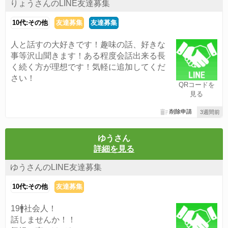
りょうさんのLINE友達募集
10代:その他
友達募集
友達募集
人と話すの大好きです！趣味の話、好きな
事等沢山聞きます！ある程度会話出来る長
く続く方が理想です！気軽に追加してくだ
さい！
QRコードを
見る
削除申請
3週間前
ゆうさん
詳細を見る
ゆうさんのLINE友達募集
10代:その他
友達募集
19🚹社会人！
話しませんか！！