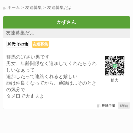
LINE友達募集(178)
スポーツ(177)
韓国(176)
雑談グル(176)
ホーム
友達募集
友達募集だよ
パズドラ(172)
Switch(168)
趣味(164)
40代(164)
声優(159)
サッカー(159)
モンハン(158)
相談(155)
すべてのタグを見る
かずさん
友達募集だよ
10代:その他
友達募集
群馬の17さい男です
男女、年齢関係なく追加してくれたらうれ
しいなぁって
追加したって連絡くれると嬉しい
拡大
顔は仲良くなってから、通話は…そのとき
の気分で
タメ口で大丈夫よ
削除申請
6年前