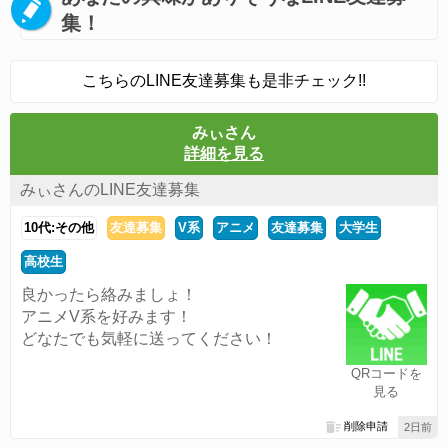
集！
こちらのLINE友達募集も是非チェック!!
みぃさん
詳細を見る
みぃさんのLINE友達募集
10代:その他
友達募集
V系
アニメ
友達募集
大学生
高校生
良かったら絡みましょ！
アニメV系を好みます！
どなたでも気軽に送ってください！
QRコードを
見る
削除申請
2日前