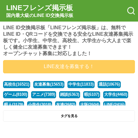
LINEフレンズ掲示板
国内最大級のLINE ID交換掲示板
LINE ID交換掲示板「LINEフレンズ掲示板」は、無料で
LINE ID・QRコードを交換できる安全なLINE友達募集掲示
板です。小学生、中学生、高校生、大学生から大人まで楽
しく健全に友達募集できます！
オープンチャット募集に対応しました！
LINE友達を募集する！
高校生(16521)
友達募集(15653)
中学生(11833)
通話(10676)
ゲーム(8100)
アニメ(7389)
雑談(6363)
暇(6107)
大学生(4460)
暇人(3179)
小学生(3018)
友達(2682)
大阪(2604)
LINE(2416)
関西(2392)
社会人(1438)
漫画(1326)
音楽(1263)
京都(1223)
タグを見る
東京(1177)
10代(1097)
学生(1090)
ひま(1005)
男子(981)
誰でも(978)
野球(875)
20代(866)
グループ(847)
茨城(827)