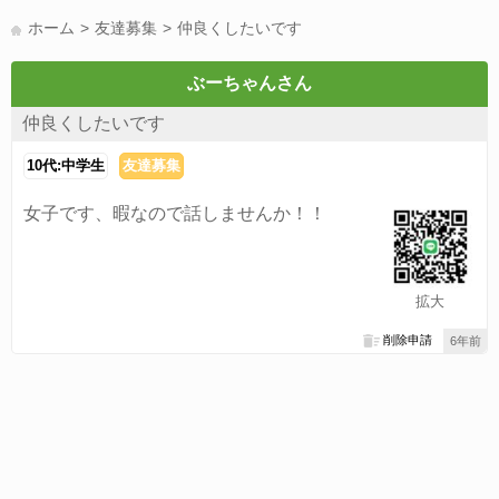
LINE友達募集(178)
スポーツ(177)
韓国(176)
雑談グル(176)
ホーム
友達募集
仲良くしたいです
パズドラ(172)
Switch(168)
40代(164)
趣味(163)
声優(159)
サッカー(159)
モンハン(158)
相談(155)
すべてのタグを見る
ぶーちゃんさん
仲良くしたいです
10代:中学生
友達募集
女子です、暇なので話しませんか！！
拡大
削除申請
6年前