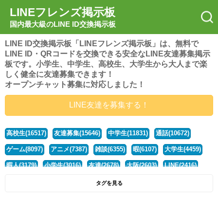
LINEフレンズ掲示板
国内最大級のLINE ID交換掲示板
LINE ID交換掲示板「LINEフレンズ掲示板」は、無料で
LINE ID・QRコードを交換できる安全なLINE友達募集掲示
板です。小学生、中学生、高校生、大学生から大人まで楽
しく健全に友達募集できます！
オープンチャット募集に対応しました！
LINE友達を募集する！
高校生(16517)
友達募集(15646)
中学生(11831)
通話(10672)
ゲーム(8097)
アニメ(7387)
雑談(6355)
暇(6107)
大学生(4459)
暇人(3179)
小学生(3016)
友達(2678)
大阪(2603)
LINE(2416)
関西(2392)
社会人(1437)
漫画(1326)
音楽(1262)
京都(1223)
タグを見る
東京(1176)
10代(1097)
学生(1089)
ひま(1005)
男子(981)
誰でも(978)
野球(875)
20代(866)
グループ(847)
茨城(827)