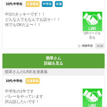
10代:中学生
友達募集
中学生
友達
中2のタッキーです！！
どんな人でもなんでも話そ~！！
何でもOKだよ〜！！
QRコードを
見る
削除申請
3日前
翡翠さん
詳細を見る
翡翠さんのLINE友達募集
10代:中学生
友達募集
中学生の1年です
バレーをやっています
沢山話したいです！