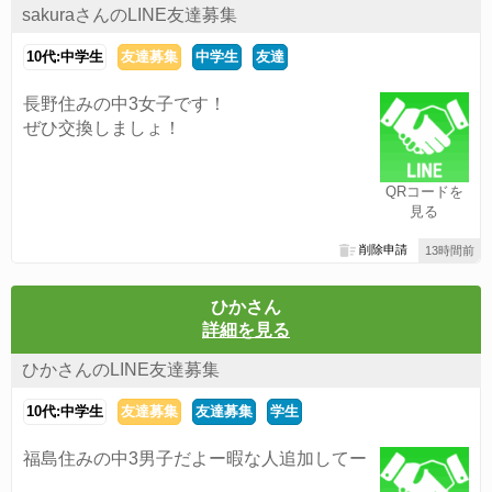
sakuraさんのLINE友達募集
10代:中学生
友達募集
中学生
友達
長野住みの中3女子です！
ぜひ交換しましょ！
QRコードを
見る
削除申請
13時間前
ひかさん
詳細を見る
ひかさんのLINE友達募集
10代:中学生
友達募集
友達募集
学生
福島住みの中3男子だよー暇な人追加してー