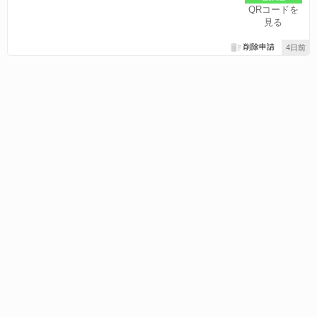
QRコードを
見る
削除申請
4日前