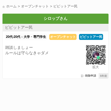
LINE友達募集(178)
スポーツ(177)
韓国(176)
雑談グル(176)
ホーム
オープンチャット
ビビットアー民
パズドラ(172)
Switch(168)
趣味(164)
40代(164)
サッカー(160)
声優(159)
モンハン(158)
相談(155)
すべてのタグを見る
シロップさん
ビビットアー民
20代:20代：大学・専門学生
オープンチャット
ビビットアー民
雑談しましょー
ルールは守らなきゃダメ
拡大
削除申請
6年前