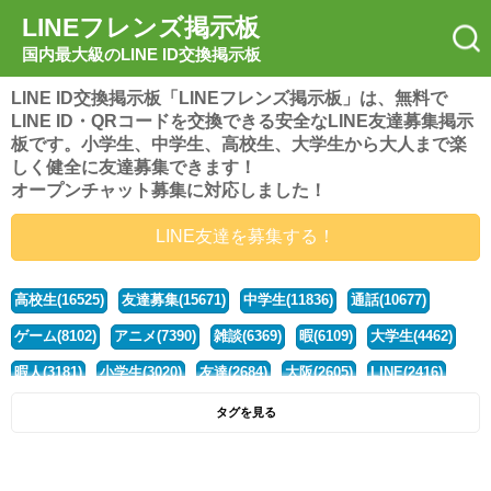
LINEフレンズ掲示板
国内最大級のLINE ID交換掲示板
LINE ID交換掲示板「LINEフレンズ掲示板」は、無料で
LINE ID・QRコードを交換できる安全なLINE友達募集掲示
板です。小学生、中学生、高校生、大学生から大人まで楽
しく健全に友達募集できます！
オープンチャット募集に対応しました！
LINE友達を募集する！
高校生(16525)
友達募集(15671)
中学生(11836)
通話(10677)
ゲーム(8102)
アニメ(7390)
雑談(6369)
暇(6109)
大学生(4462)
暇人(3181)
小学生(3020)
友達(2684)
大阪(2605)
LINE(2416)
関西(2392)
社会人(1443)
漫画(1326)
音楽(1263)
京都(1223)
タグを見る
東京(1181)
10代(1097)
学生(1091)
ひま(1006)
男子(981)
誰でも(979)
野球(875)
20代(866)
グループ(847)
茨城(827)